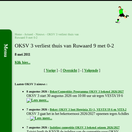
Home
- Actueel -
Nieuws
-
OKSV 3 verliest thuis van
Ruwaard 9 met 0-2
OKSV 3 verliest thuis van Ruwaard 9 met 0-2
Menu
8 mei 2011
Klik hier...
[
Vorige
] - [
Overzicht
] - [
Volgende
]
Laatste OKSV 3 nieuws :
8 augustus 2026 :
Beker/Competitie: Programma OKSV 3 bekend 2026/2027
OKSV 3 start 30 augustus 2026 om 10:00 uur uit tegen VESTA'19 6
7 augustus 2026 :
Beker: OKSV 3 loot Herpinia 35+1, VESTA'19 6 en VITA 2
OKSV 3 gaat het in het bekertoernooi 2026/2027 opnemen tegen Achilles
...
7 augustus 2026 :
Indeling competitie OKSV 3 bekend seizoen 2026/2027
Zojuist heeft de KNVB de indeling van de competitie voor OKSV ...