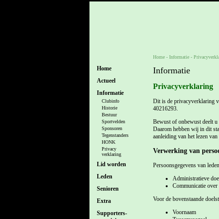
Home
- Informatie -
Privacyverkl
Home
Informatie
Actueel
Privacyverklaring
Informatie
Dit is de privacyverklaring
Clubinfo
40216293.
Historie
Bestuur
Bewust of onbewust deelt u
Sportvelden
Daarom hebben wij in dit st
Sponsoren
Tegenstanders
aanleiding van het lezen van 
HONK
Privacy
Verwerking van persoo
verklaring
Lid worden
Persoonsgegevens van leden 
Leden
Administratieve doe
Communicatie over co
Senioren
Voor de bovenstaande doels
Extra
Voornaam
Supporters-