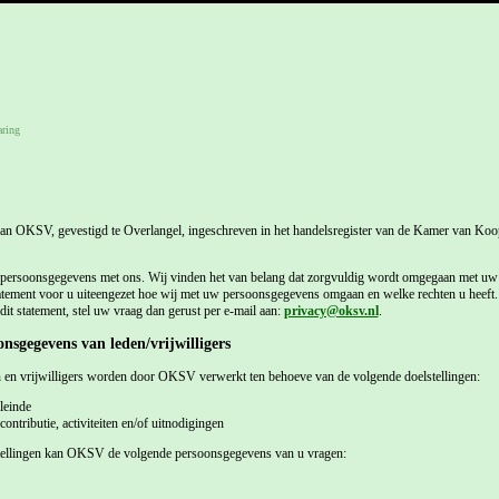
aring
 van OKSV, gevestigd te Overlangel, ingeschreven in het handelsregister van de Kamer van K
 persoonsgegevens met ons. Wij vinden het van belang dat zorgvuldig wordt omgegaan met u
atement voor u uiteengezet hoe wij met uw persoonsgegevens omgaan en welke rechten u heeft.
dit statement, stel uw vraag dan gerust per e-mail aan:
privacy@oksv.nl
.
nsgegevens van leden/vrijwilligers
en vrijwilligers worden door OKSV verwerkt ten behoeve van de volgende doelstellingen:
leinde
ntributie, activiteiten en/of uitnodigingen
tellingen kan OKSV de volgende persoonsgegevens van u vragen: