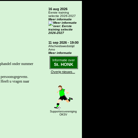
16 aug 2026
Eerste training
selectie 2026-2027
Meer informatie
11 sep 2026 - 19:00
Afscheidswedstrijd
Arno
Meer informatie
Informatie over
oophandel onder nummer
St. HONK
Overig nieuws...
w persoonsgegevens.
 Heeft u vragen naar
Supportersvereniging
OKSV