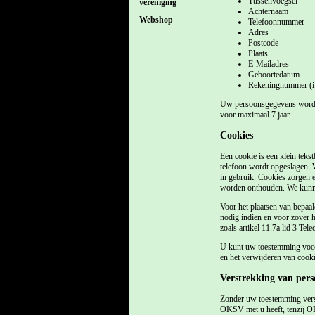
Tussenvoegsel
vereniging
Achternaam
Webshop
Telefoonnummer
Adres
Postcode
Plaats
E-Mailadres
Geboortedatum
Rekeningnummer (i.
Uw persoonsgegevens worden
voor maximaal 7 jaar.
Cookies
Een cookie is een klein tek
telefoon wordt opgeslagen. 
in gebruik. Cookies zorgen e
worden onthouden. We kunnen
Voor het plaatsen van bepaa
nodig indien en voor zover he
zoals artikel 11.7a lid 3 Te
U kunt uw toestemming voor c
en het verwijderen van cook
Verstrekking van per
Zonder uw toestemming verst
OKSV met u heeft, tenzij OK