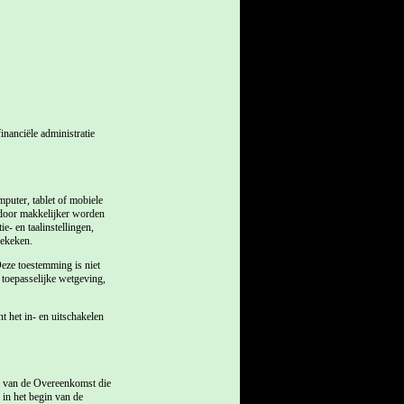
anciële administratie
puter, tablet of mobiele
rdoor makkelijker worden
e- en taalinstellingen,
bekeken.
eze toestemming is niet
 toepasselijke wetgeving,
t het in- en uitschakelen
g van de Overeenkomst die
in het begin van de