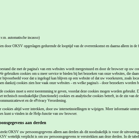
v.m. automatische incasso)
 door OKSV opgeslagen gedurende de looptijd van de overeenkomst en daarna alleen in de fin
stbestand die met de pagina's van een websites wordt meegestuurd en door de browser op uw com
We gebruiken cookies om u meer service te bieden bij het bezoeken van onze websites, die daa
r bijvoorbeeld voor dat u ingelogd kan blijven op een website of dat uw voorkeuren, zoals locati
 dankzij cookies zien hoe vaak onze websites - en welke pagina's - door bezoekers worden 
lde cookies moet u eerst toestemming te geven, voordat deze cookies mogen worden gebruikt. D
t technisch noodzakelijke (functionele) cookies en analytische cookies betreft, in de zin van de
lecommunicatiewet en de ePrivacy Verordening.
ookies altijd weer intrekken, door uw internetinstellingen te wijzigen. Meer informatie omtren
ies kunt u vinden in de Help-functie van uw browser.
soonsgegevens aan derden
rekt OKSV uw persoonsgegevens alleen aan derden als dit noodzakelijk is voor de uitvoerin
SV wettelijk verplicht is om uw persoonsgegevens te verstrekken aan deze derden. In de tabel 