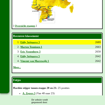
[
Overzicht etappes
]
Recentste klassement
1.
Eddy Seijnaeve 3
2689
2.
Marten Teunissen 1
2663
3.
Eric Vossenberg 3
2650
4.
Eddy Seijnaeve 5
2642
4.
Vincent van Marrewijk 1
2642
Meer...
Feitjes
Hardste stijger tussen etappe 20 en 21:
25 posities
A. Zegers 3
(Van 48 naar 23)
Hardste zakker tussen etappe 20 en 21:
35 posities
De website wordt
gesponsord door:
Leon Tap 1
(Van 51 naar 86)