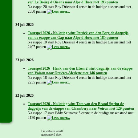
van Le Bourg d'Oisans naar Alpe d'Huez met 193 punten
Na etappe 20 staat Roy Driessen 4 eerste in de huidige tussenstand met
2550 punten
24 juli 2026
Tourspel 2026 - Na loting wint Patrick van den Berg de dagprijs
van de etappe van Gap naar Alpe d'Huez met 185 punten
Na etappe 19 staat Roy Driessen 4 eerste in de huidige tussenstand met
2407 punten
23 juli 2026
Tourspel 2026 - Henk van den Elzen 2 wint dagprijs van de etappe
van Voiron naar Orcières-Merlette met 146 punten
Na etappe 18 staat Roy Driessen 4 eerste in de huidige tussenstand met
2255 punten
22 juli 2026
Tourspel 2026 - Na loting wint Tom van den Brand Sprint de
dagprijs van de etappe van Chambery naar Voiron met 129 punten
Na etappe 17 staat Eddy Seijnaeve 5 eerste in de huidige tussenstand met
2120 punten
21 juli 2026
De website wordt
gesponsord door: