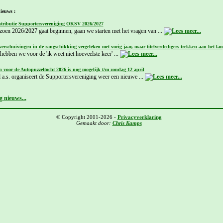
ieuws :
tributie Supportersvereniging OKSV 2026/2027
izoen 2026/2027 gaat beginnen, gaan we starten met het vragen van ...
verschuivingen in de rangschikking vergeleken met vorig jaar, maar titelverdedigers trekken aan het lan
ebben we voor de 'ik weet niet hoeveelste keer' ...
 voor de Autopuzzeltocht 2026 is nog mogelijk t/m zondag 12 april
 a.s. organiseert de Supportersvereniging weer een nieuwe ...
 nieuws...
© Copyright 2001-2026 -
Privacyverklaring
Gemaakt door:
Chris Kamps