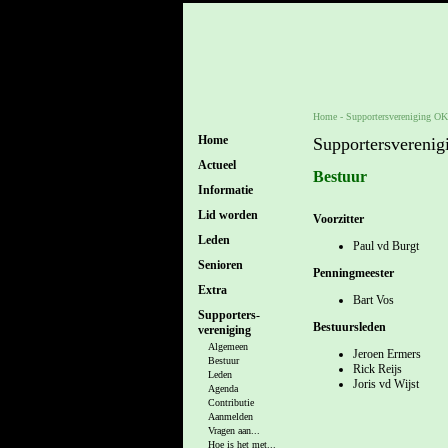
Home
-
Supportersvereniging O
Home
Supportersverenig
Actueel
Bestuur
Informatie
Lid worden
Voorzitter
Leden
Paul vd Burgt
Senioren
Penningmeester
Extra
Bart Vos
Supporters-
Bestuursleden
vereniging
Algemeen
Jeroen Ermers
Bestuur
Rick Reijs
Leden
Joris vd Wijst
Agenda
Contributie
Aanmelden
Vragen aan...
Hoe is het met...