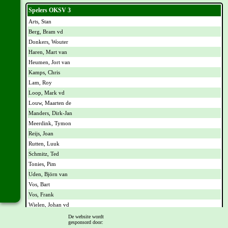
Spelers OKSV 3
Arts, Stan
Berg, Bram vd
Donkers, Wouter
Haren, Mart van
Heumen, Jort van
Kamps, Chris
Lam, Roy
Loop, Mark vd
Louw, Maarten de
Manders, Dirk-Jan
Meerdink, Tymon
Reijs, Joan
Rutten, Luuk
Schmitz, Ted
Tonies, Pim
Uden, Björn van
Vos, Bart
Vos, Frank
Wielen, Johan vd
De website wordt
gesponsord door:
Komende verjaardagen