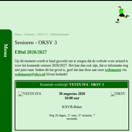
Home
- Senioren -
OKSV 3 - Elftalinformatie
Senioren - OKSV 3
Menu
Elftal 2026/2027
Op dit moment wordt er hard gewerkt om te zorgen dat de website weer actueel is
voor het komende seizoen 2026/2027. Het kan dan ook zijn, dat er informatie nog
niet juist staat. Indien dit het geval is, geef dat dan door aan onze
webmaster
via
webmaster@oksv.nl
Alvast bedankt!
Komende wedstrijd:
VESTA'19 6 - OKSV 3
30 augustus 2026
10:00 uur
KNVB-Beker
Nog 20 dagen, 17 uren, 37 minuten, 7
seconden