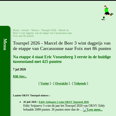
Home
- Actueel -
Nieuws
-
Tourspel 2026 - Marcel de
Beer 3 wint dagprijs van de etappe van Carcassonne naar
Foix met 86 punten
Menu
Tourspel 2026 - Marcel de Beer 3 wint dagprijs van
de etappe van Carcassonne naar Foix met 86 punten
Na etappe 4 staat Eric Vossenberg 3 eerste in de huidige
tussenstand met 425 punten
7 jul 2026
Klik hier...
[
Vorige
] - [
Overzicht
] - [
Volgende
]
Laatste OKSV Tourspel nieuws :
26 juli 2026 :
Eddy Seijnaeve 3 wint OKSV Tourspel 2026
Eddy Seijnaeve 3 wint dit jaar het Tourspel 2026 van OKSV. Eddy
behaalde 2689 punten. 26 punten meer dan de ...