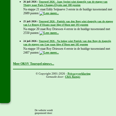
26 juli 2026 :
Tourspel 2026 - Jaap Sprint wint dagprijs van de etappe van
Thoiry naar Paris Champs-Élysées met 180 punten
Na etappe 21 staat Eddy Seijnaeve 3 eerste in de huidige tussenstand met
2689 punten
25 juli 2026 :
Tourspel 2026 - Patrick van den Berg wint dagprijs van de etappe
van Le Bourg d'Oisans naar Alpe d'Huez met 193 punten
Na etappe 20 staat Roy Driessen 4 eerste in de huidige tussenstand met
2550 punten
24 juli 2026 :
Tourspel 2026 - Na loting wint Patrick van den Berg de dagprijs
van de etappe van Gap naar Alpe d'Huez met 185 punten
Na etappe 19 staat Roy Driessen 4 eerste in de huidige tussenstand met
2407 punten
Meer OKSV Tourspel nieuws...
© Copyright 2001-2026 -
Privacyverklaring
Gemaakt door:
Chris Kamps
De website wordt
gesponsord door: