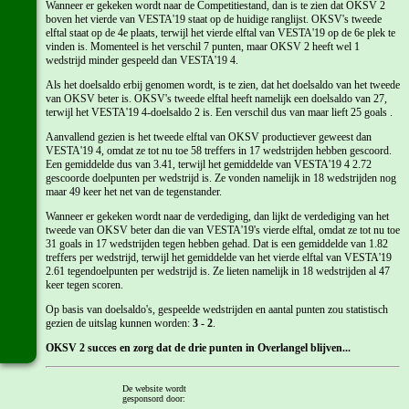
Wanneer er gekeken wordt naar de Competitiestand, dan is te zien dat OKSV 2
boven het vierde van VESTA'19 staat op de huidige ranglijst. OKSV's tweede
elftal staat op de 4e plaats, terwijl het vierde elftal van VESTA'19 op de 6e plek te
vinden is. Momenteel is het verschil 7 punten, maar OKSV 2 heeft wel 1
wedstrijd minder gespeeld dan VESTA'19 4.
Als het doelsaldo erbij genomen wordt, is te zien, dat het doelsaldo van het tweede
van OKSV beter is. OKSV's tweede elftal heeft namelijk een doelsaldo van 27,
terwijl het VESTA'19 4-doelsaldo 2 is. Een verschil dus van maar lieft 25 goals .
Aanvallend gezien is het tweede elftal van OKSV productiever geweest dan
VESTA'19 4, omdat ze tot nu toe 58 treffers in 17 wedstrijden hebben gescoord.
Een gemiddelde dus van 3.41, terwijl het gemiddelde van VESTA'19 4 2.72
gescoorde doelpunten per wedstrijd is. Ze vonden namelijk in 18 wedstrijden nog
maar 49 keer het net van de tegenstander.
Wanneer er gekeken wordt naar de verdediging, dan lijkt de verdediging van het
tweede van OKSV beter dan die van VESTA'19's vierde elftal, omdat ze tot nu toe
31 goals in 17 wedstrijden tegen hebben gehad. Dat is een gemiddelde van 1.82
treffers per wedstrijd, terwijl het gemiddelde van het vierde elftal van VESTA'19
2.61 tegendoelpunten per wedstrijd is. Ze lieten namelijk in 18 wedstrijden al 47
keer tegen scoren.
Op basis van doelsaldo's, gespeelde wedstrijden en aantal punten zou statistisch
gezien de uitslag kunnen worden:
3 - 2
.
OKSV 2 succes en zorg dat de drie punten in Overlangel blijven...
Laatste 7 wedstrijden tegen VESTA'19 door OKSV 2:
De website wordt
gesponsord door: