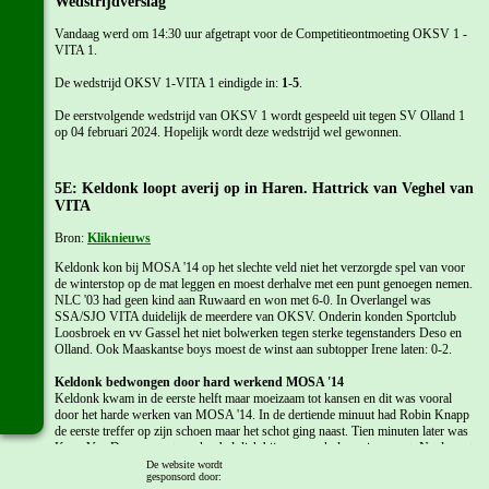
Wedstrijdverslag
Vandaag werd om 14:30 uur afgetrapt voor de Competitieontmoeting OKSV 1 -
VITA 1.
De wedstrijd OKSV 1-VITA 1 eindigde in:
1-5
.
De eerstvolgende wedstrijd van OKSV 1 wordt gespeeld uit tegen SV Olland 1
op 04 februari 2024. Hopelijk wordt deze wedstrijd wel gewonnen.
5E: Keldonk loopt averij op in Haren. Hattrick van Veghel van
VITA
Bron:
Kliknieuws
Keldonk kon bij MOSA '14 op het slechte veld niet het verzorgde spel van voor
de winterstop op de mat leggen en moest derhalve met een punt genoegen nemen.
NLC '03 had geen kind aan Ruwaard en won met 6-0. In Overlangel was
SSA/SJO VITA duidelijk de meerdere van OKSV. Onderin konden Sportclub
Loosbroek en vv Gassel het niet bolwerken tegen sterke tegenstanders Deso en
Olland. Ook Maaskantse boys moest de winst aan subtopper Irene laten: 0-2.
Keldonk bedwongen door hard werkend MOSA '14
Keldonk kwam in de eerste helft maar moeizaam tot kansen en dit was vooral
door het harde werken van MOSA '14. In de dertiende minuut had Robin Knapp
de eerste treffer op zijn schoen maar het schot ging naast. Tien minuten later was
Koen Van Deurzen met een kopbal dichtbij, maar ook deze ging naast. Na de rust
kwam MOSA'14 verrassend op 1-0 toen een misverstand bij een corner tot een
De website wordt
gesponsord door:
treffer leidde. Vier minuten later was opnieuw een corner van MOSA '14