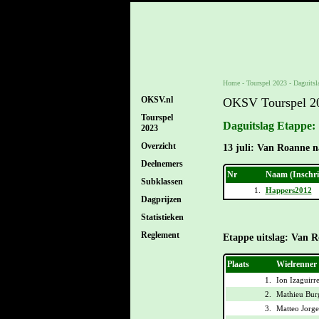
Home
-
Tourspel 2023
-
Daguitsl
OKSV.nl
OKSV Tourspel 2
Tourspel
Daguitslag Etappe:
2023
Overzicht
13 juli: Van Roanne na
Deelnemers
Nr
Naam (Inschr
Subklassen
1.
Happers2012
Dagprijzen
Statistieken
Reglement
Etappe uitslag: Van R
Plaats
Wielrenner
1.
Ion Izaguirre
2.
Mathieu Bur
3.
Matteo Jorg