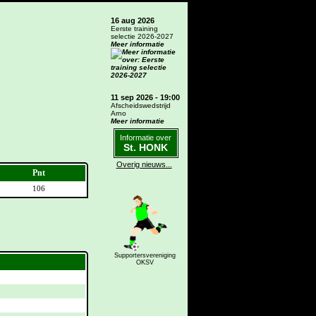
16 aug 2026
Eerste training
selectie 2026-2027
Meer informatie
11 sep 2026 - 19:00
Afscheidswedstrijd
Arno
Meer informatie
Informatie over
St. HONK
Overig nieuws...
Pnt
106
Supportersvereniging
OKSV