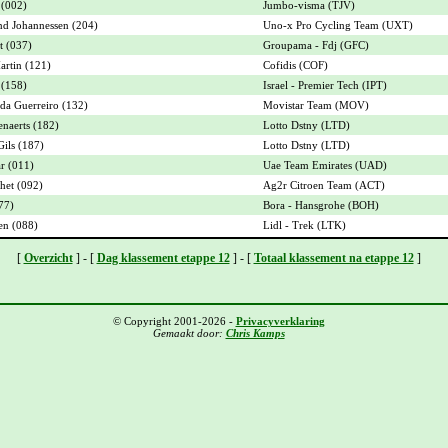
 (002)
Jumbo-visma (TJV)
nd Johannessen (204)
Uno-x Pro Cycling Team (UXT)
t (037)
Groupama - Fdj (GFC)
artin (121)
Cofidis (COF)
 (158)
Israel - Premier Tech (IPT)
da Guerreiro (132)
Movistar Team (MOV)
naerts (182)
Lotto Dstny (LTD)
ils (187)
Lotto Dstny (LTD)
r (011)
Uae Team Emirates (UAD)
het (092)
Ag2r Citroen Team (ACT)
077)
Bora - Hansgrohe (BOH)
en (088)
Lidl - Trek (LTK)
[
Overzicht
] - [
Dag klassement etappe 12
] - [
Totaal klassement na etappe 12
]
© Copyright 2001-2026 -
Privacyverklaring
Gemaakt door:
Chris Kamps