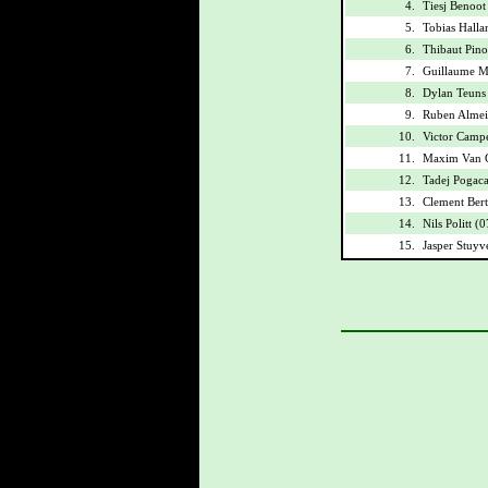
4.
Tiesj Benoot
5.
Tobias Halla
6.
Thibaut Pino
7.
Guillaume M
8.
Dylan Teuns
9.
Ruben Almei
10.
Victor Campe
11.
Maxim Van G
12.
Tadej Pogaca
13.
Clement Bert
14.
Nils Politt (
15.
Jasper Stuyv