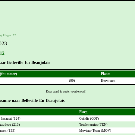
ag Etappe: 12
023
 12
ar Belleville-En-Beaujolais
ijfnummer)
Plaats
(80)
Herwijnen
Deze stand is onder voorbehoud!
oanne naar Belleville-En-Beaujolais
Ploeg
 Insausti (124)
Cofidis (COF)
gaudeau (213)
Totalenergies (TEN)
enson (135)
Movistar Team (MOV)