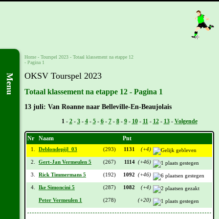
Home
-
Tourspel 2023
-
Totaal klassement na etappe 12
- Pagina 1
OKSV Tourspel 2023
Menu
Totaal klassement na etappe 12 - Pagina 1
13 juli: Van Roanne naar Belleville-En-Beaujolais
Vorige -
1
-
2
-
3
-
4
-
5
-
6
-
7
-
8
-
9
-
10
-
11
-
12
-
13
-
Volgende
Nr
Naam
Pnt
1.
Deblondepijl_03
(293)
1131
(+4)
2.
Gert-Jan Vermeulen 5
(267)
1114
(+46)
3.
Rick Timmermans 5
(192)
1092
(+46)
4.
Ike Simoncini 5
(287)
1082
(+4)
Peter Vermeulen 1
(278)
(+20)