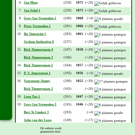
6.
Jan Maes
(250)
1075
(+20)
7.
Jan Schel 1
(220)
1073
(+20)
8.
Gert-Jan Vermeulen 1
(240)
1068
(+4)
9.
Peter Vermeulen 2
(281)
1066
(+20)
10.
Ike Simoncini 1
(283)
1061
(+20)
Jochem Anthonijsz 6
(237)
(+20)
12.
Rick Timmermans 4
(167)
1058
(+20)
Rick Timmermans 3
(166)
(+20)
14.
Rick Timmermans 1
(164)
1057
(+20)
15.
P. V. Amerongen 1
(195)
1056
(+4)
16.
Vancutsem Jimmy
(200)
1052
(+39)
Rick Timmermans 2
(165)
(+20)
18.
Leon Tap 1
(261)
1047
(+20)
19.
Gert-Jan Vermeulen 3
(245)
1046
(+20)
Bert Te Lindert 3
(203)
(+4)
John van der Loop
(149)
(+17)
22.
Eddy Seynaeve 5
(96)
1045
(+20)
De website wordt
gesponsord door: