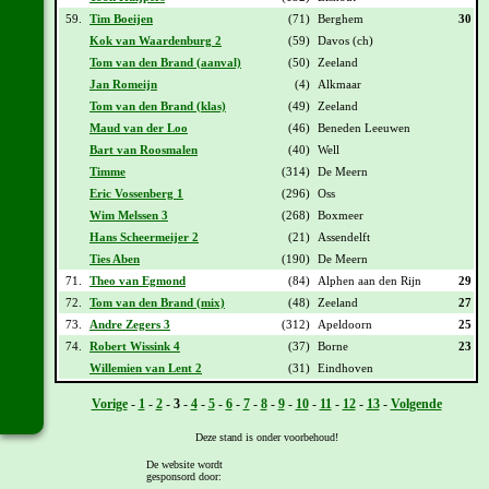
59.
Tim Boeijen
(71)
Berghem
30
Kok van Waardenburg 2
(59)
Davos (ch)
Tom van den Brand (aanval)
(50)
Zeeland
Jan Romeijn
(4)
Alkmaar
Tom van den Brand (klas)
(49)
Zeeland
Maud van der Loo
(46)
Beneden Leeuwen
Bart van Roosmalen
(40)
Well
Timme
(314)
De Meern
Eric Vossenberg 1
(296)
Oss
Wim Melssen 3
(268)
Boxmeer
Hans Scheermeijer 2
(21)
Assendelft
Ties Aben
(190)
De Meern
71.
Theo van Egmond
(84)
Alphen aan den Rijn
29
72.
Tom van den Brand (mix)
(48)
Zeeland
27
73.
Andre Zegers 3
(312)
Apeldoorn
25
74.
Robert Wissink 4
(37)
Borne
23
Willemien van Lent 2
(31)
Eindhoven
Vorige
-
1
-
2
-
3
-
4
-
5
-
6
-
7
-
8
-
9
-
10
-
11
-
12
-
13
-
Volgende
Deze stand is onder voorbehoud!
De website wordt
gesponsord door:
[
Overzicht
] - [
Daguitslag etappe 12
] - [
Totaal klassement na etappe 12
]