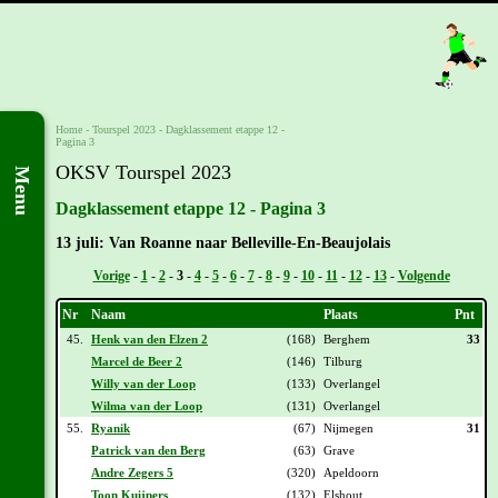
Home
-
Tourspel 2023
-
Dagklassement etappe 12 -
Pagina 3
OKSV Tourspel 2023
Menu
Dagklassement etappe 12 - Pagina 3
13 juli: Van Roanne naar Belleville-En-Beaujolais
Vorige
-
1
-
2
-
3
-
4
-
5
-
6
-
7
-
8
-
9
-
10
-
11
-
12
-
13
-
Volgende
Nr
Naam
Plaats
Pnt
45.
Henk van den Elzen 2
(168)
Berghem
33
Marcel de Beer 2
(146)
Tilburg
Willy van der Loop
(133)
Overlangel
Wilma van der Loop
(131)
Overlangel
55.
Ryanik
(67)
Nijmegen
31
Patrick van den Berg
(63)
Grave
Andre Zegers 5
(320)
Apeldoorn
Toon Kuijpers
(132)
Elshout