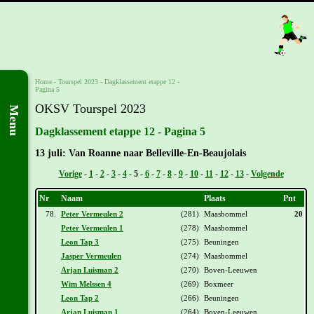
Home
-
Tourspel 2023
-
Dagklassement etappe 12 -
Pagina 5
OKSV Tourspel 2023
Menu
Dagklassement etappe 12 - Pagina 5
13 juli: Van Roanne naar Belleville-En-Beaujolais
Vorige
-
1
-
2
-
3
-
4
-
5
-
6
-
7
-
8
-
9
-
10
-
11
-
12
-
13
-
Volgende
Nr
Naam
Plaats
Pnt
78.
Peter Vermeulen 2
(281)
Maasbommel
20
Peter Vermeulen 1
(278)
Maasbommel
Leon Tap 3
(275)
Beuningen
Jasper Vermeulen
(274)
Maasbommel
Arjan Luisman 2
(270)
Boven-Leeuwen
Wim Melssen 4
(269)
Boxmeer
Leon Tap 2
(266)
Beuningen
Arjan Luisman 1
(264)
Boven-Leeuwen