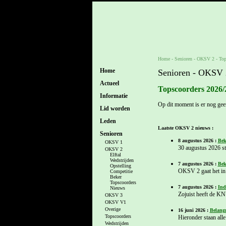
Home
- Senioren -
OKSV 2
-
Top
Home
Senioren - OKSV 
Actueel
Topscoorders 2026/
Informatie
Op dit moment is er nog gee
Lid worden
Leden
Laatste OKSV 2 nieuws :
Senioren
8 augustus 2026 :
Bek
OKSV 1
30 augustus 2026 s
OKSV 2
Elftal
Wedstrijden
7 augustus 2026 :
Bek
Opstelling
OKSV 2 gaat het in 
Competitie
Beker
Topscoorders
7 augustus 2026 :
Ind
Nieuws
Zojuist heeft de K
OKSV 3
OKSV V1
Overige
16 juni 2026 :
Belangr
Topscoorders
Hieronder staan alle 
Wedstrijden