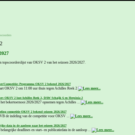
scoorders
2
2027
n topscoorderslijst van OKSV 2 van het seizoen 2026/2027.
er/Competitie: Programma OKSV 2 bekend 2026/2027
tart OKSV 2 om 11:00 uur thuis tegen Achilles Reek 2
er: OKSV 2 loot Achilles Reek 2, DAW Schaijk 6 en Herpinia 2
het bekertoernooi 2026/2027 opnemen tegen Achilles ...
eling competitie OKSV 2 bekend seizoen 2026/2027
NVB de indeling van de competitie voor OKSV ...
ijke data in de aanloop naar het seizoen 2026/2027
belangrijke deadlines en start- en publicatiedata in de aanloop ...