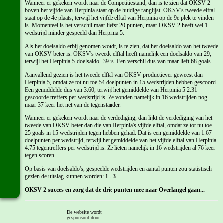
Wanneer er gekeken wordt naar de Competitiestand, dan is te zien dat OKSV 2
boven het vijfde van Herpinia staat op de huidige ranglijst. OKSV's tweede elftal
staat op de 4e plaats, terwijl het vijfde elftal van Herpinia op de 9e plek te vinden
is. Momenteel is het verschil maar liefst 20 punten, maar OKSV 2 heeft wel 1
wedstrijd minder gespeeld dan Herpinia 5.
Als het doelsaldo erbij genomen wordt, is te zien, dat het doelsaldo van het tweede
van OKSV beter is. OKSV's tweede elftal heeft namelijk een doelsaldo van 29,
terwijl het Herpinia 5-doelsaldo -39 is. Een verschil dus van maar lieft 68 goals .
Aanvallend gezien is het tweede elftal van OKSV productiever geweest dan
Herpinia 5, omdat ze tot nu toe 54 doelpunten in 15 wedstrijden hebben gescoord.
Een gemiddelde dus van 3.60, terwijl het gemiddelde van Herpinia 5 2.31
gescoorde treffers per wedstrijd is. Ze vonden namelijk in 16 wedstrijden nog
maar 37 keer het net van de tegenstander.
Wanneer er gekeken wordt naar de verdediging, dan lijkt de verdediging van het
tweede van OKSV beter dan die van Herpinia's vijfde elftal, omdat ze tot nu toe
25 goals in 15 wedstrijden tegen hebben gehad. Dat is een gemiddelde van 1.67
doelpunten per wedstrijd, terwijl het gemiddelde van het vijfde elftal van Herpinia
4.75 tegentreffers per wedstrijd is. Ze lieten namelijk in 16 wedstrijden al 76 keer
tegen scoren.
Op basis van doelsaldo's, gespeelde wedstrijden en aantal punten zou statistisch
gezien de uitslag kunnen worden:
1 - 3
.
OKSV 2 succes en zorg dat de drie punten mee naar Overlangel gaan...
Laatste 22 wedstrijden tegen Herpinia door OKSV 2:
De website wordt
gesponsord door: