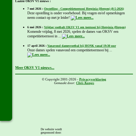
Laatste OKSV V1 nieuws :
7 mei 2026 :
Opstelling - Competitietoernooi Herpinia (Herpen) (8-5-2026)
Deze opstelling is onder voorbehoud. Bij vragen en/of opmerkingen
neem contact op met je leider!
6 mei 2026 :
Vrijdag voetbalt OKSV V1 een toernooi bij Herpinia (Herpen)
Komende vrijdag, 8 mei 2026, spelen de dames van OKSV een
competitietoernooi in ...
17 april 2026 :
Vanavond damesvoetbal bij HONK vanaf 19:30 uur
Onze dames spelen vanavond een competitietoermooi bij ...
Meer OKSV V1 nieuws...
© Copyright 2001-2026 -
Privacyverklaring
Gemaakt door:
Chris Kamps
De website wordt
gesponsord door: