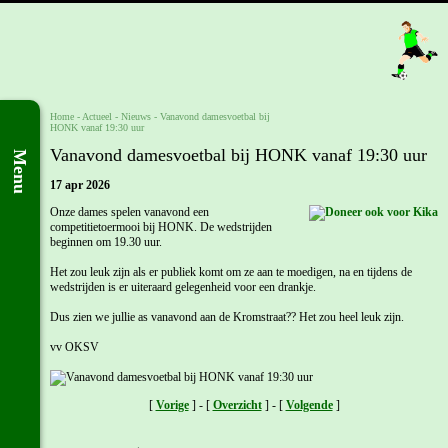
Home
- Actueel -
Nieuws
-
Vanavond damesvoetbal bij
HONK vanaf 19:30 uur
Vanavond damesvoetbal bij HONK vanaf 19:30 uur
Menu
17 apr 2026
Onze dames spelen vanavond een
competitietoermooi bij HONK. De wedstrijden
beginnen om 19.30 uur.
Het zou leuk zijn als er publiek komt om ze aan te moedigen, na en tijdens de
wedstrijden is er uiteraard gelegenheid voor een drankje.
Dus zien we jullie as vanavond aan de Kromstraat?? Het zou heel leuk zijn.
vv OKSV
[
Vorige
] - [
Overzicht
] - [
Volgende
]