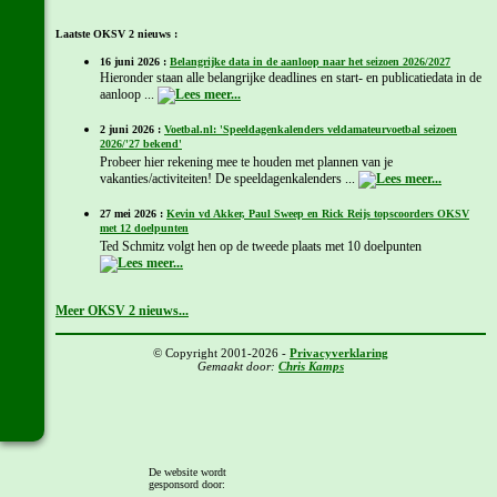
Laatste OKSV 2 nieuws :
16 juni 2026 :
Belangrijke data in de aanloop naar het seizoen 2026/2027
Hieronder staan alle belangrijke deadlines en start- en publicatiedata in de
aanloop ...
2 juni 2026 :
Voetbal.nl: 'Speeldagenkalenders veldamateurvoetbal seizoen
2026/'27 bekend'
Probeer hier rekening mee te houden met plannen van je
vakanties/activiteiten! De speeldagenkalenders ...
27 mei 2026 :
Kevin vd Akker, Paul Sweep en Rick Reijs topscoorders OKSV
met 12 doelpunten
Ted Schmitz volgt hen op de tweede plaats met 10 doelpunten
Meer OKSV 2 nieuws...
© Copyright 2001-2026 -
Privacyverklaring
Gemaakt door:
Chris Kamps
De website wordt
gesponsord door: