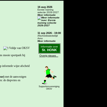
16 aug 2026
Eerste training
selectie 2026-2027
Meer informatie
11 sep 2026 - 19:00
Afscheidswedstrijd
Arno
Meer informatie
Informatie over
St. HONK
ons mooie sportpark bij
Overig nieuws...
p informele wijze afscheid
uur)
met de aanwezigen
n: de diepvries en
Supportersvereniging
OKSV