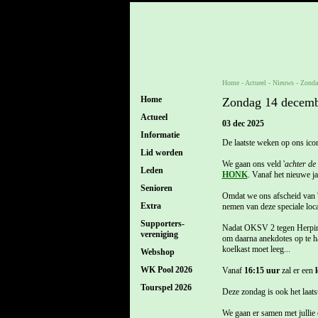
Home
- Actueel -
Nieuws
-
Zondag
Home
Zondag 14 decembe
Actueel
03 dec 2025
Informatie
De laatste weken op ons ico
Lid worden
We gaan ons veld '
achter de
Leden
HONK
. Vanaf het nieuwe ja
Senioren
Omdat we ons afscheid van 't
Extra
nemen van deze speciale loca
Supporters-
Nadat OKSV 2 tegen Herpinia 
vereniging
om daarna anekdotes op te ha
koelkast moet leeg...
Webshop
WK Pool 2026
Vanaf
16:15 uur
zal er een
l
Tourspel 2026
Deze zondag is ook het laa
We gaan er samen met jullie