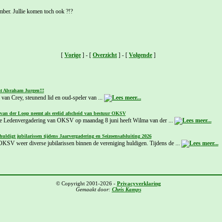
mber. Jullie komen toch ook ?!?
[
Vorige
] - [
Overzicht
] - [
Volgende
]
at Abraham Jurgen!!!
van Crey, steunend lid en oud-speler van ...
van der Loop neemt als erelid afscheid van bestuur OKSV
e Ledenvergadering van OKSV op maandag 8 juni heeft Wilma van der ...
ldigt jubilarissen tijdens Jaarvergadering en Seizoensafsluiting 2026
OKSV weer diverse jubilarissen binnen de vereniging huldigen. Tijdens de ...
© Copyright 2001-2026 -
Privacyverklaring
Gemaakt door:
Chris Kamps