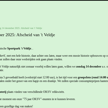
 14 december 2025: Afscheid van 't Veldje
r 2025: Afscheid van 't Veldje
nische
Sportpark 't Veldje
...
 kerk
', met een hele historie, daar achter ons laten, maar weer een mooie historie opbouwen op 
ar zullen daar onze wedstrijden ook gaan plaats vinden.
 Veldje natuurlijk niet zomaar voorbij willen laten gaan, willen we
zondag 14 december
a.s. o
tie.
5 gevoetbald heeft (wedstrijd start 12:00 uur), is het tijd voor een
groepsfoto (rond 14:00 
len onder het genot van een hapje en een drankje. We zullen speciale consumptieprijzen hantere
oterij
plaats vinden van verschillende OKSV relikwieën.
tste moment om onze "75 jaar OKSV"-munten in te kunnen leveren.
 een gezellige dag van maken!