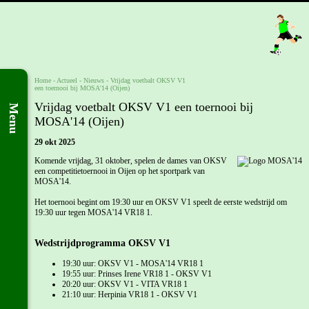
Home
- Actueel -
Nieuws
-
Vrijdag voetbalt OKSV V1
een toernooi bij MOSA'14 (Oijen)
Vrijdag voetbalt OKSV V1 een toernooi bij
Menu
MOSA'14 (Oijen)
29 okt 2025
Komende vrijdag, 31 oktober, spelen de dames van OKSV
een competitietoernooi in Oijen op het sportpark van
MOSA'14.
Het toernooi begint om 19:30 uur en OKSV V1 speelt de eerste wedstrijd om
19:30 uur tegen MOSA'14 VR18 1.
Wedstrijdprogramma OKSV V1
19:30 uur: OKSV V1 - MOSA'14 VR18 1
19:55 uur: Prinses Irene VR18 1 - OKSV V1
20:20 uur: OKSV V1 - VITA VR18 1
21:10 uur: Herpinia VR18 1 - OKSV V1