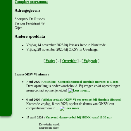
Compleet programma
Adresgegevens
Sportpark De Rijsbos
Pastoor Feletstraat 49
Oijen
Andere speeldata
Vrijdag 14 november 2025 bij Prinses Irene in Nistelrode
Vrijdag 28 november 2025 bij OKSV in Overlangel
[
Vorige
] - [
Overzicht
] - [
Volgende
]
Laatste OKSV V1 nieuws :
7 mei 2026 :
Opstelling - Competitietoernooi Herpinia (Herpen) (8-5-2026)
Deze opstelling is onder voorbehoud. Bij vragen en/of opmerkingen
neem contact op met je leider!
6 mei 2026 :
Vrijdag voetbalt OKSV V1 een toernooi bij Herpinia (Herpen)
Komende vrijdag, 8 mei 2026, spelen de dames van OKSV een
competitietoernooi in ...
17 april 2026 :
Vanavond damesvoetbal bij HONK vanaf 19:30 uur
Onze dames spelen vanavond een competitietoermooi bij ...
De website wordt
gesponsord door: