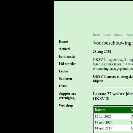
Home
- Actueel -
Nieuws
-
Voorb
Home
Voorbeschouwing:
Actueel
28 aug 2025
Informatie
OKSV 3 mag zondag 31 augus
Lid worden
tegen
Achilles Reek 3
. Het
ontmoeting staat gepland om
Leden
OKSV 3 succes en zorg dat
Senioren
blijven...
Extra
Supporters-
Laatste 27 wedstrijden
vereniging
OKSV 3:
Webshop
Datum
W
13 apr 2025
A
10 nov 2024
O
14 mei 2017
O