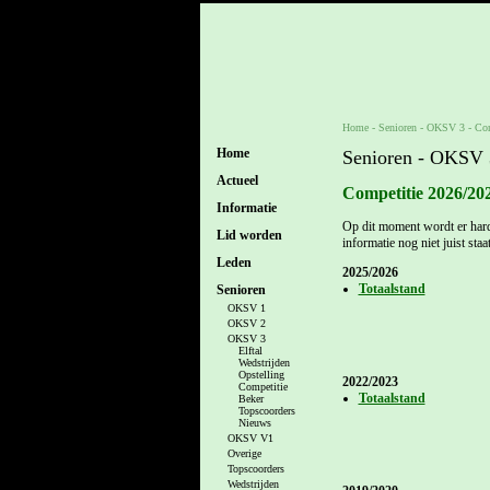
Home
- Senioren -
OKSV 3
-
Com
Home
Senioren - OKSV 
Actueel
Competitie 2026/20
Informatie
Op dit moment wordt er hard
Lid worden
informatie nog niet juist staa
Leden
2025/2026
Totaalstand
Senioren
OKSV 1
OKSV 2
OKSV 3
Elftal
Wedstrijden
Opstelling
2022/2023
Competitie
Totaalstand
Beker
Topscoorders
Nieuws
OKSV V1
Overige
Topscoorders
Wedstrijden