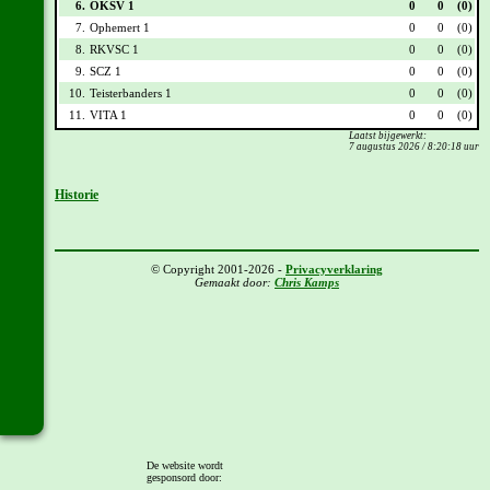
6.
OKSV 1
0
0
(0)
7.
Ophemert 1
0
0
(0)
8.
RKVSC 1
0
0
(0)
9.
SCZ 1
0
0
(0)
10.
Teisterbanders 1
0
0
(0)
11.
VITA 1
0
0
(0)
Laatst bijgewerkt:
7 augustus 2026 / 8:20:18 uur
Historie
© Copyright 2001-2026 -
Privacyverklaring
Gemaakt door:
Chris Kamps
De website wordt
gesponsord door: