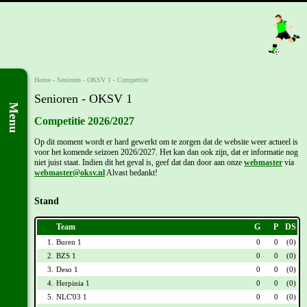
Home
- Senioren -
OKSV 1
-
Competitie
Senioren - OKSV 1
Menu
Competitie 2026/2027
Op dit moment wordt er hard gewerkt om te zorgen dat de website weer actueel is
voor het komende seizoen 2026/2027. Het kan dan ook zijn, dat er informatie nog
niet juist staat. Indien dit het geval is, geef dat dan door aan onze
webmaster
via
webmaster@oksv.nl
Alvast bedankt!
Stand
Team
G
P
DS
1.
Buren 1
0
0
(0)
2.
BZS 1
0
0
(0)
3.
Deso 1
0
0
(0)
4.
Herpinia 1
0
0
(0)
5.
NLC'03 1
0
0
(0)