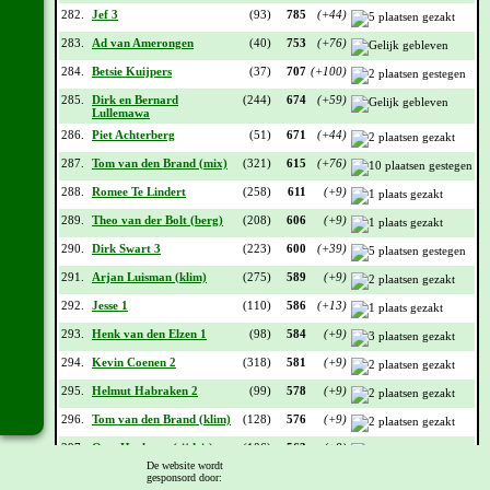
282.
Jef 3
(93)
785
(+44)
283.
Ad van Amerongen
(40)
753
(+76)
284.
Betsie Kuijpers
(37)
707
(+100)
285.
Dirk en Bernard
(244)
674
(+59)
Lullemawa
286.
Piet Achterberg
(51)
671
(+44)
287.
Tom van den Brand (mix)
(321)
615
(+76)
288.
Romee Te Lindert
(258)
611
(+9)
289.
Theo van der Bolt (berg)
(208)
606
(+9)
290.
Dirk Swart 3
(223)
600
(+39)
291.
Arjan Luisman (klim)
(275)
589
(+9)
292.
Jesse 1
(110)
586
(+13)
293.
Henk van den Elzen 1
(98)
584
(+9)
294.
Kevin Coenen 2
(318)
581
(+9)
295.
Helmut Habraken 2
(99)
578
(+9)
296.
Tom van den Brand (klim)
(128)
576
(+9)
297.
Otto Hoekstra (tijdrit)
(106)
563
(+9)
De website wordt
298.
Wilfried Aben 2
(138)
541
(+9)
gesponsord door: