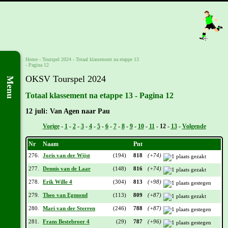
Home
-
Tourspel 2024
-
Totaal klassement na etappe 13
- Pagina 12
OKSV Tourspel 2024
Menu
Totaal klassement na etappe 13 - Pagina 12
12 juli: Van Agen naar Pau
Vorige
-
1
-
2
-
3
-
4
-
5
-
6
-
7
-
8
-
9
-
10
-
11
-
12
-
13
-
Volgende
Nr
Naam
Pnt
276.
Joris van der Wijst
(194)
818
(+74)
277.
Dennis van de Laar
(148)
816
(+74)
278.
Erik Wille 4
(304)
813
(+98)
279.
Theo van Egmond
(113)
809
(+87)
280.
Mari van der Sterren
(246)
788
(+87)
281.
Frans Bestebroer 4
(29)
787
(+96)