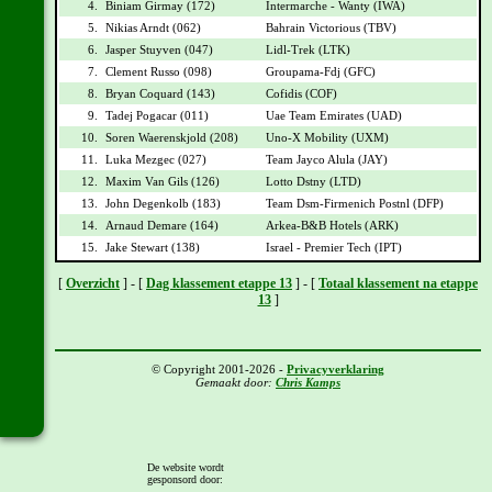
4.
Biniam Girmay (172)
Intermarche - Wanty (IWA)
5.
Nikias Arndt (062)
Bahrain Victorious (TBV)
6.
Jasper Stuyven (047)
Lidl-Trek (LTK)
7.
Clement Russo (098)
Groupama-Fdj (GFC)
8.
Bryan Coquard (143)
Cofidis (COF)
9.
Tadej Pogacar (011)
Uae Team Emirates (UAD)
10.
Soren Waerenskjold (208)
Uno-X Mobility (UXM)
11.
Luka Mezgec (027)
Team Jayco Alula (JAY)
12.
Maxim Van Gils (126)
Lotto Dstny (LTD)
13.
John Degenkolb (183)
Team Dsm-Firmenich Postnl (DFP)
14.
Arnaud Demare (164)
Arkea-B&B Hotels (ARK)
15.
Jake Stewart (138)
Israel - Premier Tech (IPT)
[
Overzicht
] - [
Dag klassement etappe 13
] - [
Totaal klassement na etappe
13
]
© Copyright 2001-2026 -
Privacyverklaring
Gemaakt door:
Chris Kamps
De website wordt
gesponsord door: