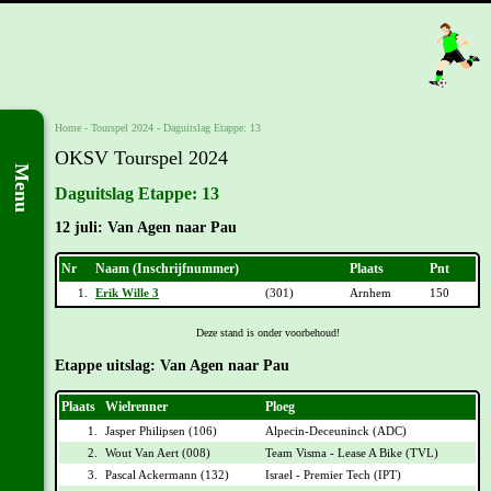
Home
-
Tourspel 2024
-
Daguitslag Etappe: 13
OKSV Tourspel 2024
Menu
Daguitslag Etappe: 13
12 juli: Van Agen naar Pau
Nr
Naam (Inschrijfnummer)
Plaats
Pnt
1.
Erik Wille 3
(301)
Arnhem
150
Deze stand is onder voorbehoud!
Etappe uitslag: Van Agen naar Pau
Plaats
Wielrenner
Ploeg
1.
Jasper Philipsen (106)
Alpecin-Deceuninck (ADC)
2.
Wout Van Aert (008)
Team Visma - Lease A Bike (TVL)
3.
Pascal Ackermann (132)
Israel - Premier Tech (IPT)