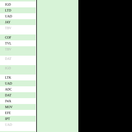
IGD
LTD
UAD
JAY
TBV
COF
TVL
TBV
DAT
IGD
LTK
UAD
ADC
DAT
IWA
MOV
EFE
IPT
UAD