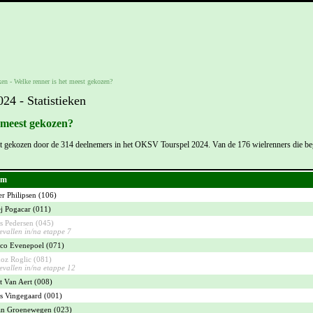
ken -
Welke renner is het meest gekozen?
4 - Statistieken
 meest gekozen?
kst gekozen door de 314 deelnemers in het OKSV Tourspel 2024. Van de 176 wielrenners die be
am
er Philipsen (106)
j Pogacar (011)
 Pedersen (045)
evallen in/na etappe 7
co Evenepoel (071)
oz Roglic (081)
evallen in/na etappe 12
 Van Aert (008)
s Vingegaard (001)
an Groenewegen (023)