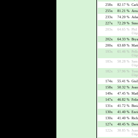
258x
82.17 %
Carl
255x
81.21 %
Arna
233x
74.20 %
Adam
227x
72.29 %
Simo
203x
64.65 %
Phil
Uitg
202x
64.33 %
Brya
200x
63.69 %
Matt
193x
61.46 %
Pell
Uitg
183x
58.28 %
Sam 
Uitg
182x
57.96 %
Tom 
Uitg
174x
55.41 %
Giul
158x
50.32 %
Joao
149x
47.45 %
Math
147x
46.82 %
Feli
131x
41.72 %
Bini
130x
41.40 %
Enri
130x
41.40 %
Rich
127x
40.45 %
Dere
122x
38.85 %
Juan
Uitg