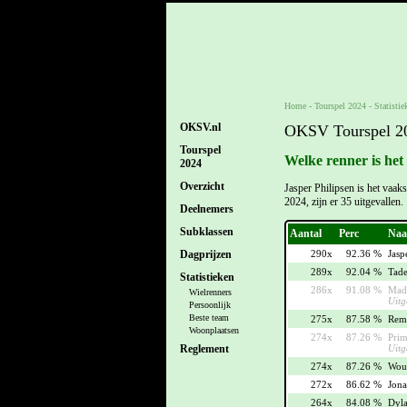
Home
-
Tourspel 2024
- Statistie
OKSV.nl
OKSV Tourspel 202
Tourspel
Welke renner is het
2024
Overzicht
Jasper Philipsen is het vaa
2024, zijn er 35 uitgevallen.
Deelnemers
Subklassen
Aantal
Perc
Na
290x
92.36 %
Jasp
Dagprijzen
289x
92.04 %
Tade
Statistieken
286x
91.08 %
Mads
Wielrenners
Uitg
Persoonlijk
Beste team
275x
87.58 %
Rem
Woonplaatsen
274x
87.26 %
Prim
Uitg
Reglement
274x
87.26 %
Wout
272x
86.62 %
Jona
264x
84.08 %
Dyl