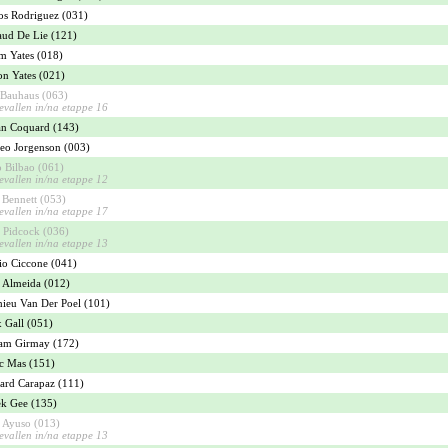
os Rodriguez (031)
ud De Lie (121)
 Yates (018)
n Yates (021)
 Bauhaus (063)
evallen in/na etappe 16
n Coquard (143)
eo Jorgenson (003)
o Bilbao (061)
evallen in/na etappe 12
Bennett (053)
evallen in/na etappe 17
Pidcock (036)
evallen in/na etappe 13
io Ciccone (041)
 Almeida (012)
ieu Van Der Poel (101)
x Gall (051)
am Girmay (172)
c Mas (151)
ard Carapaz (111)
k Gee (135)
 Ayuso (013)
evallen in/na etappe 13