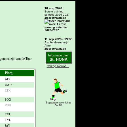
16 aug 2026
Eerste training
selectie 2026-2027
Meer informatie
11 sep 2026 - 19:00
Afscheidswedstrijd
Arno
Meer informatie
Informatie over
gonnen zijn aan de Tour
St. HONK
Overig nieuws...
Ploeg
ADC
UAD
LTK
SOQ
Supportersvereniging
RBH
OKSV
TVL
TVL
JAY