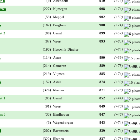
r B
(9)
Assendelft
910
(+74)
sven
(227)
Nijmegen
908
(+74)
(53)
Meppel
902
(+59)
n
(187)
Berghem
900
(+74)
t 2
(88)
Gassel
899
(+57)
(87)
Weert
893
(+85)
(193)
Heeswijk-Dinther
(+74)
1
(114)
Asten
890
(+39)
(214)
Gameren
889
(+78)
(219)
Vlijmen
885
(+74)
3
(152)
Asten
874
(+39)
(326)
Rheden
871
(+78)
t 1
(85)
Gassel
852
(+44)
(91)
Weert
849
(+70)
nt 3
(33)
Eindhoven
847
(+46)
(3)
Wagenborgen
843
(+74)
d
(202)
Ravenstein
839
(+74)
(322)
Rheden
837
(+78)