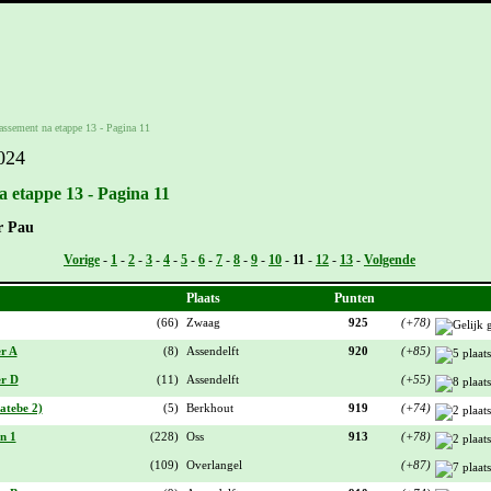
lassement na etappe 13 - Pagina 11
024
a etappe 13 - Pagina 11
r Pau
Vorige
-
1
-
2
-
3
-
4
-
5
-
6
-
7
-
8
-
9
-
10
-
11
-
12
-
13
-
Volgende
Plaats
Punten
(66)
Zwaag
925
(+78)
r A
(8)
Assendelft
920
(+85)
er D
(11)
Assendelft
(+55)
atebe 2)
(5)
Berkhout
919
(+74)
n 1
(228)
Oss
913
(+78)
(109)
Overlangel
(+87)