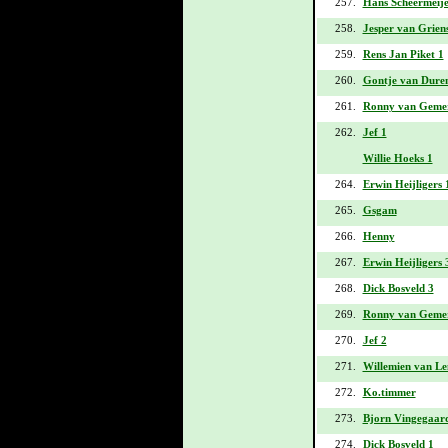
257.
Hans Scheermeije
258.
Jesper van Grien
259.
Rens Jan Piket 1
260.
Gontje van Dure
261.
Ronny van Gemer
262.
Jef 1
Willie Hoeks 1
264.
Erwin Heijligers 
265.
Gsgam
266.
Henny
267.
Erwin Heijligers 
268.
Dick Bosveld 3
269.
Ronny van Gemer
270.
Jef 2
271.
Willemien van Le
272.
Ko.timmer
273.
Bjorn Vingegaar
274.
Dick Bosveld 1