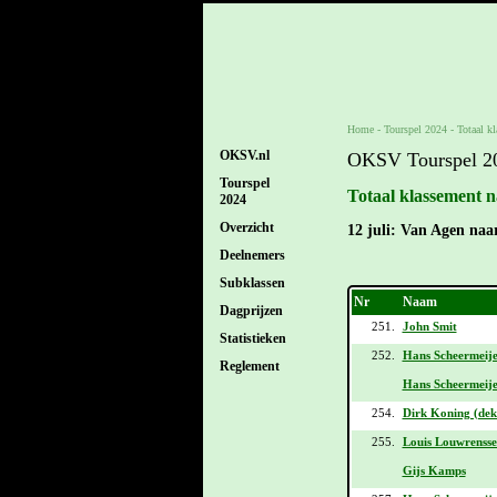
Home
-
Tourspel 2024
-
Totaal k
OKSV.nl
OKSV Tourspel 2
Tourspel
Totaal klassement n
2024
Overzicht
12 juli: Van Agen naa
Deelnemers
Subklassen
Nr
Naam
Dagprijzen
251.
John Smit
Statistieken
252.
Hans Scheermeije
Reglement
Hans Scheermeij
254.
Dirk Koning (dek
255.
Louis Louwrensse
Gijs Kamps