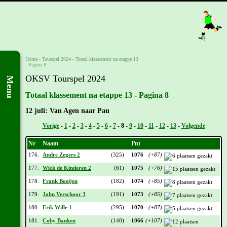
Home
-
Tourspel 2024
-
Totaal klassement na etappe 13
- Pagina 8
OKSV Tourspel 2024
Menu
Totaal klassement na etappe 13 - Pagina 8
12 juli: Van Agen naar Pau
Vorige
-
1
-
2
-
3
-
4
-
5
-
6
-
7
-
8
-
9
-
10
-
11
-
12
-
13
-
Volgende
Nr
Naam
Pnt
176.
Andre Zegers 2
(325)
1076
(+87)
177.
Wick de Kinderen 2
(61)
1075
(+76)
178.
Frank Boeijen
(182)
1074
(+85)
179.
John Verschoor 3
(191)
1073
(+85)
180.
Erik Wille 1
(295)
1070
(+87)
181.
Coby Banken
(140)
1066
(+107)