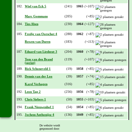
182.
Wiel van Eck 5
(241)
1065
(+107)
Marc Gommans
(205)
(+85)
184.
Ties Aben
(230)
1064
(+127)
185.
Fredje van Oorschot 4
(288)
1062
(+87)
Rowen van Duren
(183)
(+113)
187.
Eduard van Lieshout 3
(204)
1060
(+78)
Tom van den Brand
(119)
(+107)
(sprint)
189.
Rick Schoneveld 1
(19)
1058
(+85)
190.
Dennis van der Loo
(39)
1057
(+74)
Karel Verhagen
(316)
(+85)
192.
Leon Tap 2
(256)
1056
(+78)
193.
Chris Siebers 1
(50)
1055
(+103)
194.
Frank Nieuwenhof 1
(54)
1054
(+85)
195.
Jochem Anthonijsz 4
(136)
1049
(+85)
196.
Frans van der Loo
(6)
1048
(+111)
De website wordt
gesponsord door: