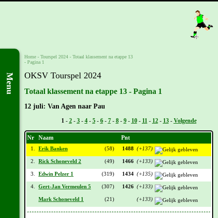
Home
-
Tourspel 2024
-
Totaal klassement na etappe 13
- Pagina 1
OKSV Tourspel 2024
Menu
Totaal klassement na etappe 13 - Pagina 1
12 juli: Van Agen naar Pau
Vorige -
1
-
2
-
3
-
4
-
5
-
6
-
7
-
8
-
9
-
10
-
11
-
12
-
13
-
Volgende
Nr
Naam
Pnt
1.
Erik Banken
(58)
1488
(+137)
2.
Rick Schoneveld 2
(49)
1466
(+133)
3.
Edwin Pelzer 1
(319)
1434
(+135)
4.
Gert-Jan Vermeulen 5
(307)
1426
(+133)
Mark Schoneveld 1
(21)
(+133)