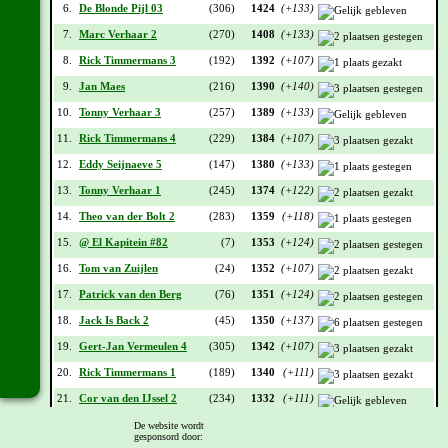
6.
De Blonde Pijl 03
(306)
1424
(+133)
7.
Marc Verhaar 2
(270)
1408
(+133)
8.
Rick Timmermans 3
(192)
1392
(+107)
9.
Jan Maes
(216)
1390
(+140)
10.
Tonny Verhaar 3
(257)
1389
(+133)
11.
Rick Timmermans 4
(229)
1384
(+107)
12.
Eddy Seijnaeve 5
(147)
1380
(+133)
13.
Tonny Verhaar 1
(245)
1374
(+122)
14.
Theo van der Bolt 2
(283)
1359
(+118)
15.
@ El Kapitein #82
(7)
1353
(+124)
16.
Tom van Zuijlen
(24)
1352
(+107)
17.
Patrick van den Berg
(76)
1351
(+124)
18.
Jack Is Back 2
(45)
1350
(+137)
19.
Gert-Jan Vermeulen 4
(305)
1342
(+107)
20.
Rick Timmermans 1
(189)
1340
(+111)
21.
Cor van den IJssel 2
(234)
1332
(+111)
22.
Maarten van Helvoirt 1
(67)
1323
(+96)
De website wordt
gesponsord door: