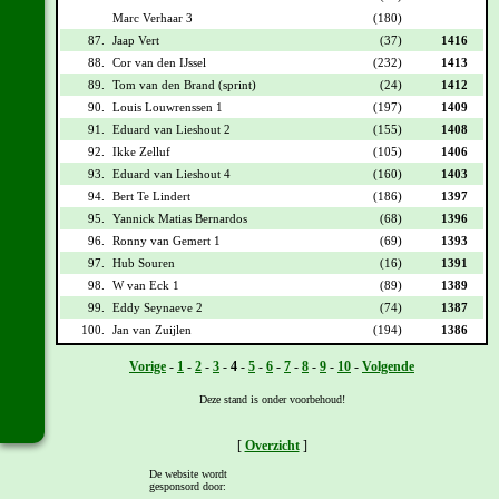
Marc Verhaar 3
(180)
87.
Jaap Vert
(37)
1416
88.
Cor van den IJssel
(232)
1413
89.
Tom van den Brand (sprint)
(24)
1412
90.
Louis Louwrenssen 1
(197)
1409
91.
Eduard van Lieshout 2
(155)
1408
92.
Ikke Zelluf
(105)
1406
93.
Eduard van Lieshout 4
(160)
1403
94.
Bert Te Lindert
(186)
1397
95.
Yannick Matias Bernardos
(68)
1396
96.
Ronny van Gemert 1
(69)
1393
97.
Hub Souren
(16)
1391
98.
W van Eck 1
(89)
1389
99.
Eddy Seynaeve 2
(74)
1387
100.
Jan van Zuijlen
(194)
1386
Vorige
-
1
-
2
-
3
-
4
-
5
-
6
-
7
-
8
-
9
-
10
-
Volgende
Deze stand is onder voorbehoud!
[
Overzicht
]
De website wordt
gesponsord door: