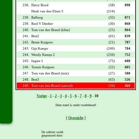
236.
Harry Rood
(58)
898
Henk van den Elzen 5
(214)
238.
Rafberg
(32)
871
239.
Roel V Dinther
(30)
868
240.
Tom van den Brand (klim)
(25)
864
241.
Best2
(61)
839
242.
Betsie Kuijpers
(21)
787
243.
Gijs Kamps
(249)
784
244.
Wendy Kamps 2
(250)
752
245.
Ingiee 1
(75)
688
246.
Tonnie Kuijpers
(22)
605
247.
Tom van den Brand (mix)
(27)
588
248.
Best3
(63)
526
249.
Tom van den Brand (aanval)
(26)
469
Vorige
-
1
-
2
-
3
-
4
-
5
-
6
-
7
-
8
-
9
-
10
- Volgende
Deze stand is onder voorbehoud!
[
Overzicht
]
De website wordt
gesponsord door:
© Copyright 2001-2026 -
Privacyverklaring