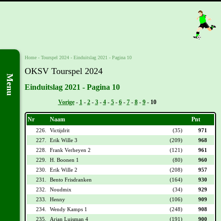
Home
-
Tourspel 2024
-
Einduitslag 2021 - Pagina 10
OKSV Tourspel 2024
Menu
Einduitslag 2021 - Pagina 10
Vorige
-
1
-
2
-
3
-
4
-
5
-
6
-
7
-
8
-
9
-
10
- Volgende
Nr
Naam
Pnt
226.
Victijdrit
(35)
971
227.
Erik Wille 3
(209)
968
228.
Frank Verheyen 2
(121)
961
229.
H. Boonen 1
(80)
960
230.
Erik Wille 2
(208)
957
231.
Bento Frisdranken
(164)
930
232.
Noudmix
(34)
929
233.
Henny
(106)
909
234.
Wendy Kamps 1
(248)
908
235.
Arjan Luisman 4
(191)
900