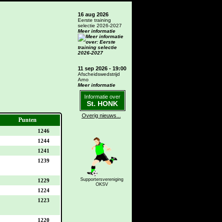
16 aug 2026
Eerste training
selectie 2026-2027
Meer informatie
11 sep 2026 - 19:00
Afscheidswedstrijd
Arno
Meer informatie
Informatie over
St. HONK
Overig nieuws...
Punten
1246
1244
1241
1239
Supportersvereniging
1229
OKSV
1224
1223
1220