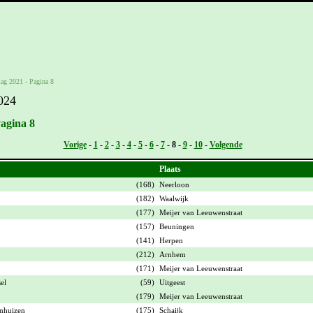
lag 2021 - Pagina 8
024
Pagina 8
Vorige
-
1
-
2
-
3
-
4
-
5
-
6
-
7
-
8
-
9
-
10
-
Volgende
Plaats
(168)
Neerloon
(182)
Waalwijk
(177)
Meijer van Leeuwenstraat
(157)
Beuningen
(141)
Herpen
(212)
Arnhem
(171)
Meijer van Leeuwenstraat
el
(59)
Uitgeest
(179)
Meijer van Leeuwenstraat
nhuizen
(175)
Schaijk