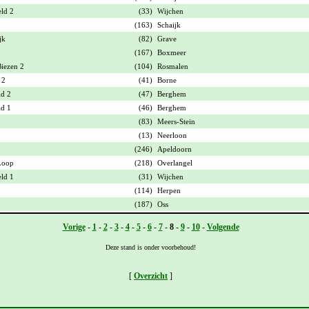
ld 2
(33)
Wijchen
(163)
Schaijk
jk
(82)
Grave
(167)
Boxmeer
Biezen 2
(104)
Rosmalen
 2
(41)
Borne
ld 2
(47)
Berghem
ld 1
(46)
Berghem
(83)
Meers-Stein
(13)
Neerloon
(246)
Apeldoorn
Loop
(218)
Overlangel
ld 1
(31)
Wijchen
(114)
Herpen
(187)
Oss
Vorige
-
1
-
2
-
3
-
4
-
5
-
6
-
7
-
8
-
9
-
10
-
Volgende
Deze stand is onder voorbehoud!
[
Overzicht
]