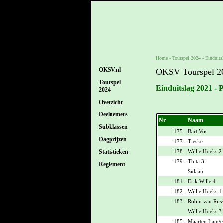
Home
-
Tourspel 2024
-
Einduits
OKSV.nl
OKSV Tourspel 2
Tourspel
Einduitslag 2021 - 
2024
Overzicht
Deelnemers
Nr
Naam
Subklassen
175.
Bart Vos
Dagprijzen
177.
Tieske
178.
Willie Hoeks 2
Statistieken
179.
Thita 3
Reglement
Sidaan
181.
Erik Wille 4
182.
Willie Hoeks 1
183.
Robin van Rijss
Willie Hoeks 3
185.
Maarten Lange