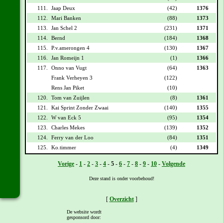
111.
Jaap Deux
(42)
1376
112.
Mari Banken
(88)
1373
113.
Jan Schel 2
(231)
1371
114.
Bernd
(184)
1368
115.
P.v.amerongen 4
(130)
1367
116.
Jan Romeijn 1
(1)
1366
117.
Onno van Vugt
(64)
1363
Frank Verheyen 3
(122)
Rens Jan Piket
(10)
120.
Tom van Zuijlen
(8)
1361
121.
Kai Sprint Zonder Zwaai
(140)
1355
122.
W van Eck 5
(95)
1354
123.
Charles Mekes
(139)
1352
124.
Ferry van der Loo
(84)
1351
125.
Ko.timmer
(4)
1349
Vorige
-
1
-
2
-
3
-
4
-
5
-
6
-
7
-
8
-
9
-
10
-
Volgende
Deze stand is onder voorbehoud!
[
Overzicht
]
De website wordt
gesponsord door: