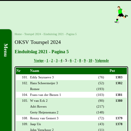
Home
-
Tourspel 2024
-
Einduitslag 2021 - Pagina 5
OKSV Tourspel 2024
Menu
Einduitslag 2021 - Pagina 5
Vorige
-
1
-
2
-
3
-
4
-
5
-
6
-
7
-
8
-
9
-
10
-
Volgende
Nr
Naam
Pnt
101.
Eddy Seynaeve 3
(76)
1383
102.
Hans Scheermeijer 3
(52)
1382
Romee
(193)
104.
Frans van der Biezen 1
(103)
1381
105.
W van Eck 2
(90)
1380
Adri Rovers
(217)
Gerty Heijenemans 2
(148)
108.
Ronny van Gemert 3
(72)
1379
109.
Jaap Un
(43)
1378
John Verschoor 2
(11)