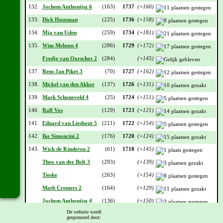
132.
Jochem Anthonijsz 6
(163)
1737
(+160)
133.
Dick Houtman
(225)
1736
(+158)
134.
Mja van Uden
(259)
1734
(+181)
135.
Wim Melssen 4
(286)
1729
(+172)
Fredje van Oorschot 2
(284)
(+145)
137.
Rens Jan Piket 3
(70)
1727
(+162)
138.
Mickel van den Akker
(137)
1726
(+131)
139.
Mark Schoneveld 4
(25)
1724
(+151)
140.
Ralf Vos
(129)
1723
(+121)
141.
Eduard van Lieshout 5
(211)
1722
(+154)
142.
Ike Simoncini 2
(176)
1720
(+124)
143.
Wick de Kinderen 2
(61)
1718
(+145)
Theo van der Bolt 3
(293)
(+139)
Tieske
(263)
(+154)
Math Cremers 2
(164)
(+129)
Jochem Anthonijsz 4
(136)
(+150)
De website wordt
148.
Louis Louwrenssen 2
(231)
1717
(+104)
gesponsord door: