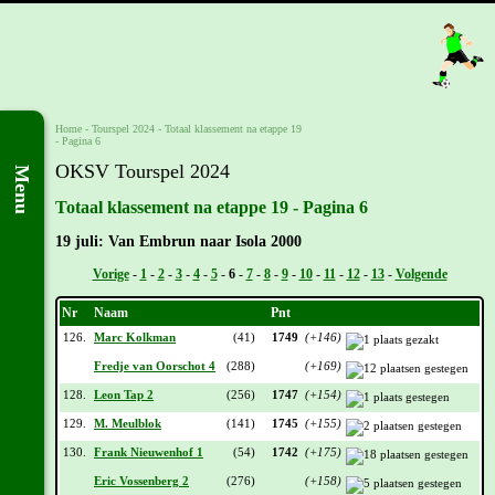
Home
-
Tourspel 2024
-
Totaal klassement na etappe 19
- Pagina 6
OKSV Tourspel 2024
Menu
Totaal klassement na etappe 19 - Pagina 6
19 juli: Van Embrun naar Isola 2000
Vorige
-
1
-
2
-
3
-
4
-
5
-
6
-
7
-
8
-
9
-
10
-
11
-
12
-
13
-
Volgende
Nr
Naam
Pnt
126.
Marc Kolkman
(41)
1749
(+146)
Fredje van Oorschot 4
(288)
(+169)
128.
Leon Tap 2
(256)
1747
(+154)
129.
M. Meulblok
(141)
1745
(+155)
130.
Frank Nieuwenhof 1
(54)
1742
(+175)
Eric Vossenberg 2
(276)
(+158)