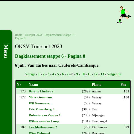
Home
-
Tourspel 2023
-
Dagklassement etappe 6 -
Pagina 8
OKSV Tourspel 2023
Menu
Dagklassement etappe 6 - Pagina 8
6 juli: Van Tarbes naar Cauterets-Cambasque
Vorige
-
1
-
2
-
3
-
4
-
5
-
6
-
7
-
8
-
9
-
10
-
11
-
12
-
13
-
Volgende
Nr
Naam
Plaats
Pnt
173.
Bert Te Lindert 2
(202)
Aalten
101
177.
Marc Gommans
(54)
Venray
100
Wil Gommans
(53)
Venray
Eric Vossenberg 3
(303)
Oss
Roberto van Zanten 1
(238)
Nijmegen
Wilma van der Loop
(131)
Overlangel
182.
Jan Matheeuwsen 2
(29)
Eindhoven
99
Wim Melssen 4
(269)
Boxmeer