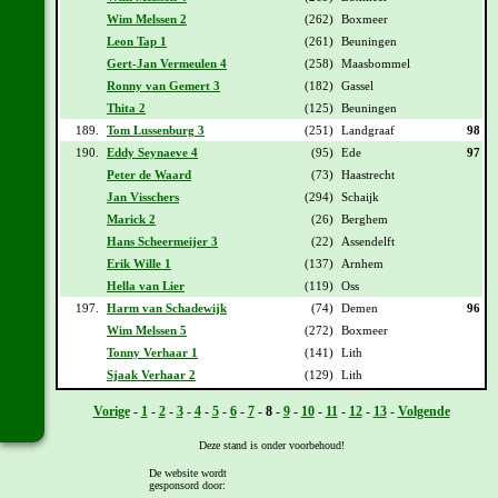
Wim Melssen 2
(262)
Boxmeer
Leon Tap 1
(261)
Beuningen
Gert-Jan Vermeulen 4
(258)
Maasbommel
Ronny van Gemert 3
(182)
Gassel
Thita 2
(125)
Beuningen
189.
Tom Lussenburg 3
(251)
Landgraaf
98
190.
Eddy Seynaeve 4
(95)
Ede
97
Peter de Waard
(73)
Haastrecht
Jan Visschers
(294)
Schaijk
Marick 2
(26)
Berghem
Hans Scheermeijer 3
(22)
Assendelft
Erik Wille 1
(137)
Arnhem
Hella van Lier
(119)
Oss
197.
Harm van Schadewijk
(74)
Demen
96
Wim Melssen 5
(272)
Boxmeer
Tonny Verhaar 1
(141)
Lith
Sjaak Verhaar 2
(129)
Lith
Vorige
-
1
-
2
-
3
-
4
-
5
-
6
-
7
-
8
-
9
-
10
-
11
-
12
-
13
-
Volgende
Deze stand is onder voorbehoud!
De website wordt
gesponsord door:
[
Overzicht
] - [
Daguitslag etappe 6
] - [
Totaal klassement na etappe 6
]