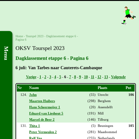
Home
-
Tourspel 2023
-
Dagklassement etappe 6 -
Pagina 6
OKSV Tourspel 2023
Menu
Dagklassement etappe 6 - Pagina 6
6 juli: Van Tarbes naar Cauterets-Cambasque
Vorige
-
1
-
2
-
3
-
4
-
5
-
6
-
7
-
8
-
9
-
10
-
11
-
12
-
13
-
Volgende
Nr
Naam
Plaats
Pnt
124.
John
(55)
Utrecht
106
Maarten Huibers
(298)
Berghem
Hans Scheermeijer 1
(20)
Assendelft
Eduard van Lieshout 5
(191)
Mill
Marcel de Beer 2
(146)
Tilburg
131.
Thita 1
(5)
Beuningen
105
Peter Vermeulen 2
(281)
Maasbommel
Ralf Vos
(255)
Netherlands