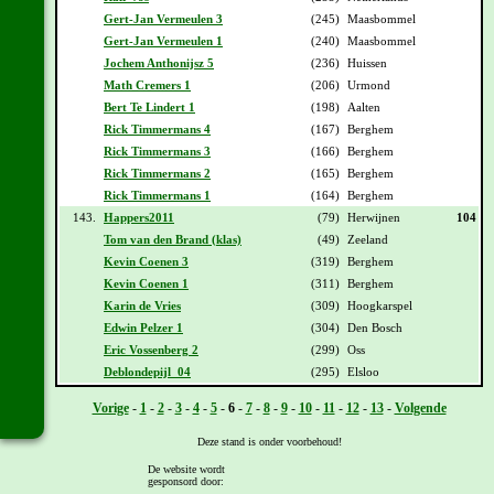
Gert-Jan Vermeulen 3
(245)
Maasbommel
Gert-Jan Vermeulen 1
(240)
Maasbommel
Jochem Anthonijsz 5
(236)
Huissen
Math Cremers 1
(206)
Urmond
Bert Te Lindert 1
(198)
Aalten
Rick Timmermans 4
(167)
Berghem
Rick Timmermans 3
(166)
Berghem
Rick Timmermans 2
(165)
Berghem
Rick Timmermans 1
(164)
Berghem
143.
Happers2011
(79)
Herwijnen
104
Tom van den Brand (klas)
(49)
Zeeland
Kevin Coenen 3
(319)
Berghem
Kevin Coenen 1
(311)
Berghem
Karin de Vries
(309)
Hoogkarspel
Edwin Pelzer 1
(304)
Den Bosch
Eric Vossenberg 2
(299)
Oss
Deblondepijl_04
(295)
Elsloo
Vorige
-
1
-
2
-
3
-
4
-
5
-
6
-
7
-
8
-
9
-
10
-
11
-
12
-
13
-
Volgende
Deze stand is onder voorbehoud!
De website wordt
gesponsord door:
[
Overzicht
] - [
Daguitslag etappe 6
] - [
Totaal klassement na etappe 6
]