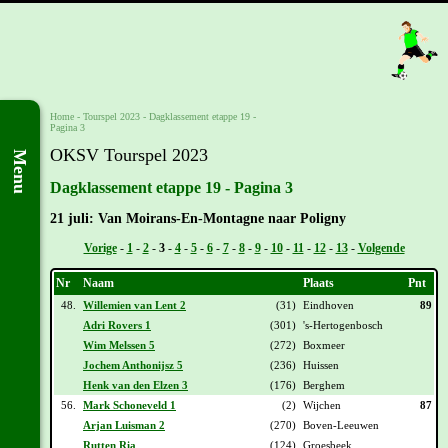
Home
-
Tourspel 2023
-
Dagklassement etappe 19 -
Pagina 3
OKSV Tourspel 2023
Menu
Dagklassement etappe 19 - Pagina 3
21 juli: Van Moirans-En-Montagne naar Poligny
Vorige
-
1
-
2
-
3
-
4
-
5
-
6
-
7
-
8
-
9
-
10
-
11
-
12
-
13
-
Volgende
Nr
Naam
Plaats
Pnt
48.
Willemien van Lent 2
(31)
Eindhoven
89
Adri Rovers 1
(301)
's-Hertogenbosch
Wim Melssen 5
(272)
Boxmeer
Jochem Anthonijsz 5
(236)
Huissen
Henk van den Elzen 3
(176)
Berghem
56.
Mark Schoneveld 1
(2)
Wijchen
87
Arjan Luisman 2
(270)
Boven-Leeuwen
Rutten Ria
(124)
Groesbeek