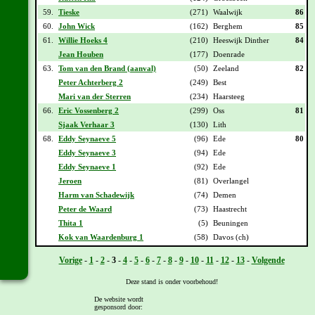
59.
Tieske
(271)
Waalwijk
86
60.
John Wick
(162)
Berghem
85
61.
Willie Hoeks 4
(210)
Heeswijk Dinther
84
Jean Houben
(177)
Doenrade
63.
Tom van den Brand (aanval)
(50)
Zeeland
82
Peter Achterberg 2
(249)
Best
Mari van der Sterren
(234)
Haarsteeg
66.
Eric Vossenberg 2
(299)
Oss
81
Sjaak Verhaar 3
(130)
Lith
68.
Eddy Seynaeve 5
(96)
Ede
80
Eddy Seynaeve 3
(94)
Ede
Eddy Seynaeve 1
(92)
Ede
Jeroen
(81)
Overlangel
Harm van Schadewijk
(74)
Demen
Peter de Waard
(73)
Haastrecht
Thita 1
(5)
Beuningen
Kok van Waardenburg 1
(58)
Davos (ch)
Vorige
-
1
-
2
-
3
-
4
-
5
-
6
-
7
-
8
-
9
-
10
-
11
-
12
-
13
-
Volgende
Deze stand is onder voorbehoud!
De website wordt
gesponsord door:
[
Overzicht
] - [
Daguitslag etappe 19
] - [
Totaal klassement na etappe 19
]