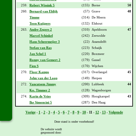
259.
Robert Wissink 5
(155)
Borne
50
260.
Bernard van Eldijk
(57)
Grave
48
Timme
(314)
De Meern
Toon Kuijpers
(132)
Elshout
263.
Andre Zegers 2
(310)
Apeldoorn
47
Marcel Schinkel
(242)
Zeewolde
Hans Scheermeijer 3
(22)
Assendelft
Stefan van Ras
(223)
Schaijk
Jan Schel 1
(220)
Boxmeer
Ronny van Gemert 2
(179)
Gassel
Fien S
(170)
Wijchen
270.
Floor Kamps
(317)
Overlangel
45
John van der Loop
(149)
Herpen
272.
Vancutsem Jimmy
(200)
Lubbeek
44
Ko. Timmer 2
(128)
Wagenborgen
274.
Karin de Vries
(309)
Hoogkarspel
43
Ike Simoncini 5
(287)
Den Haag
Vorige
-
1
-
2
-
3
-
4
-
5
-
6
-
7
-
8
-
9
-
10
-
11
-
12
-
13
-
Volgende
Deze stand is onder voorbehoud!
De website wordt
gesponsord door:
[
Overzicht
] - [
Daguitslag etappe 19
] - [
Totaal klassement na etappe 19
]