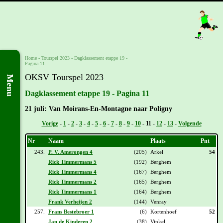
Home
-
Tourspel 2023
-
Dagklassement etappe 19 -
Pagina 11
OKSV Tourspel 2023
Menu
Dagklassement etappe 19 - Pagina 11
21 juli: Van Moirans-En-Montagne naar Poligny
Vorige
-
1
-
2
-
3
-
4
-
5
-
6
-
7
-
8
-
9
-
10
-
11
-
12
-
13
-
Volgende
Nr
Naam
Plaats
Pnt
243.
P. V. Amerongen 4
(205)
Arkel
54
Rick Timmermans 5
(192)
Berghem
Rick Timmermans 4
(167)
Berghem
Rick Timmermans 2
(165)
Berghem
Rick Timmermans 1
(164)
Berghem
Frank Verheijen 2
(144)
Venray
257.
Frans Bestebroer 1
(6)
Kortenhoef
52
Jan de Kinderen 2
(38)
Vinkel