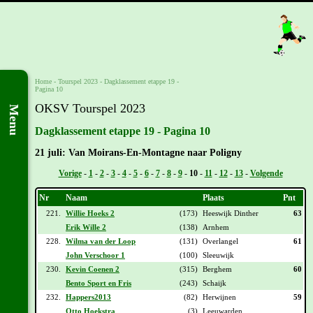
Home
-
Tourspel 2023
-
Dagklassement etappe 19 -
Pagina 10
OKSV Tourspel 2023
Menu
Dagklassement etappe 19 - Pagina 10
21 juli: Van Moirans-En-Montagne naar Poligny
Vorige
-
1
-
2
-
3
-
4
-
5
-
6
-
7
-
8
-
9
-
10
-
11
-
12
-
13
-
Volgende
Nr
Naam
Plaats
Pnt
221.
Willie Hoeks 2
(173)
Heeswijk Dinther
63
Erik Wille 2
(138)
Arnhem
228.
Wilma van der Loop
(131)
Overlangel
61
John Verschoor 1
(100)
Sleeuwijk
230.
Kevin Coenen 2
(315)
Berghem
60
Bento Sport en Fris
(243)
Schaijk
232.
Happers2013
(82)
Herwijnen
59
Otto Hoekstra
(3)
Leeuwarden