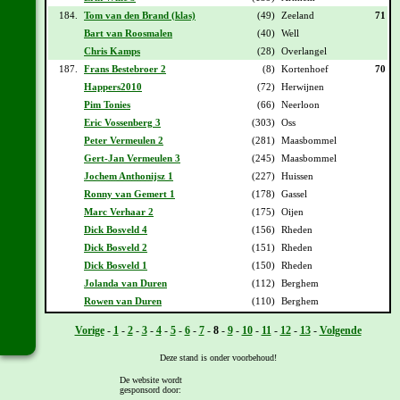
184.
Tom van den Brand (klas)
(49)
Zeeland
71
Bart van Roosmalen
(40)
Well
Chris Kamps
(28)
Overlangel
187.
Frans Bestebroer 2
(8)
Kortenhoef
70
Happers2010
(72)
Herwijnen
Pim Tonies
(66)
Neerloon
Eric Vossenberg 3
(303)
Oss
Peter Vermeulen 2
(281)
Maasbommel
Gert-Jan Vermeulen 3
(245)
Maasbommel
Jochem Anthonijsz 1
(227)
Huissen
Ronny van Gemert 1
(178)
Gassel
Marc Verhaar 2
(175)
Oijen
Dick Bosveld 4
(156)
Rheden
Dick Bosveld 2
(151)
Rheden
Dick Bosveld 1
(150)
Rheden
Jolanda van Duren
(112)
Berghem
Rowen van Duren
(110)
Berghem
Vorige
-
1
-
2
-
3
-
4
-
5
-
6
-
7
-
8
-
9
-
10
-
11
-
12
-
13
-
Volgende
Deze stand is onder voorbehoud!
De website wordt
gesponsord door:
[
Overzicht
] - [
Daguitslag etappe 19
] - [
Totaal klassement na etappe 19
]