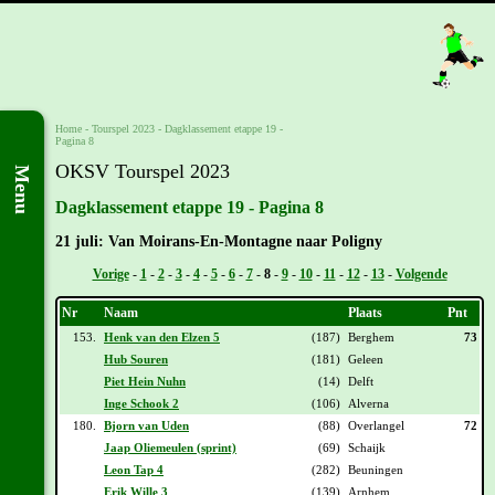
Home
-
Tourspel 2023
-
Dagklassement etappe 19 -
Pagina 8
OKSV Tourspel 2023
Menu
Dagklassement etappe 19 - Pagina 8
21 juli: Van Moirans-En-Montagne naar Poligny
Vorige
-
1
-
2
-
3
-
4
-
5
-
6
-
7
-
8
-
9
-
10
-
11
-
12
-
13
-
Volgende
Nr
Naam
Plaats
Pnt
153.
Henk van den Elzen 5
(187)
Berghem
73
Hub Souren
(181)
Geleen
Piet Hein Nuhn
(14)
Delft
Inge Schook 2
(106)
Alverna
180.
Bjorn van Uden
(88)
Overlangel
72
Jaap Oliemeulen (sprint)
(69)
Schaijk
Leon Tap 4
(282)
Beuningen
Erik Wille 3
(139)
Arnhem