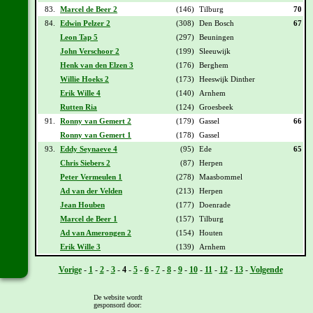
83.
Marcel de Beer 2
(146)
Tilburg
70
84.
Edwin Pelzer 2
(308)
Den Bosch
67
Leon Tap 5
(297)
Beuningen
John Verschoor 2
(199)
Sleeuwijk
Henk van den Elzen 3
(176)
Berghem
Willie Hoeks 2
(173)
Heeswijk Dinther
Erik Wille 4
(140)
Arnhem
Rutten Ria
(124)
Groesbeek
91.
Ronny van Gemert 2
(179)
Gassel
66
Ronny van Gemert 1
(178)
Gassel
93.
Eddy Seynaeve 4
(95)
Ede
65
Chris Siebers 2
(87)
Herpen
Peter Vermeulen 1
(278)
Maasbommel
Ad van der Velden
(213)
Herpen
Jean Houben
(177)
Doenrade
Marcel de Beer 1
(157)
Tilburg
Ad van Amerongen 2
(154)
Houten
Erik Wille 3
(139)
Arnhem
Vorige
-
1
-
2
-
3
-
4
-
5
-
6
-
7
-
8
-
9
-
10
-
11
-
12
-
13
-
Volgende
Deze stand is onder voorbehoud!
De website wordt
gesponsord door: