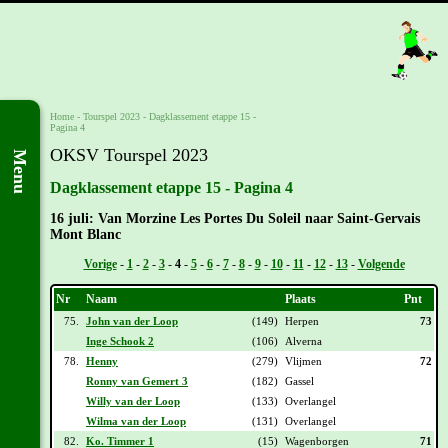
Home
-
Tourspel 2023
-
Dagklassement etappe 15 -
Pagina 4
OKSV Tourspel 2023
Menu
Dagklassement etappe 15 - Pagina 4
16 juli: Van Morzine Les Portes Du Soleil naar Saint-Gervais
Mont Blanc
Vorige
-
1
-
2
-
3
-
4
-
5
-
6
-
7
-
8
-
9
-
10
-
11
-
12
-
13
-
Volgende
Nr
Naam
Plaats
Pnt
75.
John van der Loop
(149)
Herpen
73
Inge Schook 2
(106)
Alverna
78.
Henny
(279)
Vlijmen
72
Ronny van Gemert 3
(182)
Gassel
Willy van der Loop
(133)
Overlangel
Wilma van der Loop
(131)
Overlangel
82.
Ko. Timmer 1
(15)
Wagenborgen
71