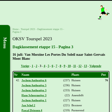
Home
-
Tourspel 2023
-
Dagklassement etappe 15 -
Pagina 3
OKSV Tourspel 2023
Menu
Dagklassement etappe 15 - Pagina 3
16 juli: Van Morzine Les Portes Du Soleil naar Saint-Gervais
Mont Blanc
Vorige
-
1
-
2
-
3
-
4
-
5
-
6
-
7
-
8
-
9
-
10
-
11
-
12
-
13
-
Volgende
Nr
Naam
Plaats
Pnt
42.
Jochem Anthonijsz 6
(237)
Huissen
76
Jochem Anthonijsz 5
(236)
Huissen
Jochem Anthonijsz 3
(233)
Huissen
Hans Scheermeijer 3
(22)
Assendelft
Jochem Anthonijsz 1
(227)
Huissen
Jan Schel 2
(221)
Boxmeer
Pascal Driessen 4
(219)
Purmerend