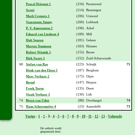
Pascal Driessen 1
(216)
Purmerend
Scotti
(214)
Beuningen
Math Cremers 1
(206)
Urmond
Vancutsem Jimmy
(200)
Lubbeek
P. V. Amerongen 2
(196)
Arkel
Eduard van Lieshout 4
(189)
Mill
Hub Souren
(181)
Geleen
Marten Teunissen
(163)
Huissen
Robert Wissink 5
(155)
Borne
Dirk Swart 1
(152)
Zuid-Scharwoude
68.
Stefan van Ras
(223)
Schaijk
75
Henk van den Elzen 5
(187)
Berghem
Marc Verhaar 2
(175)
Oijen
Bernd
(147)
Herpen
Freek Toren
(135)
Deest
Sjaak Verhaar 3
(130)
Lith
74.
Bjorn van Uden
(88)
Overlangel
74
75.
Hans Scheermeijer 4
(23)
Assendelft
73
Vorige
-
1
-
2
-
3
-
4
-
5
-
6
-
7
-
8
-
9
-
10
-
11
-
12
-
13
-
Volgende
Deze stand is onder voorbehoud!
De website wordt
gesponsord door: