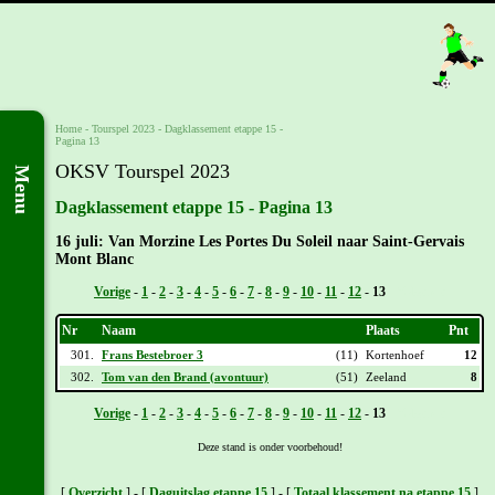
Home
-
Tourspel 2023
-
Dagklassement etappe 15 -
Pagina 13
OKSV Tourspel 2023
Menu
Dagklassement etappe 15 - Pagina 13
16 juli: Van Morzine Les Portes Du Soleil naar Saint-Gervais
Mont Blanc
Vorige
-
1
-
2
-
3
-
4
-
5
-
6
-
7
-
8
-
9
-
10
-
11
-
12
-
13
- Volgende
Nr
Naam
Plaats
Pnt
301.
Frans Bestebroer 3
(11)
Kortenhoef
12
302.
Tom van den Brand (avontuur)
(51)
Zeeland
8
Vorige
-
1
-
2
-
3
-
4
-
5
-
6
-
7
-
8
-
9
-
10
-
11
-
12
-
13
- Volgende
Deze stand is onder voorbehoud!
[
Overzicht
] - [
Daguitslag etappe 15
] - [
Totaal klassement na etappe 15
]