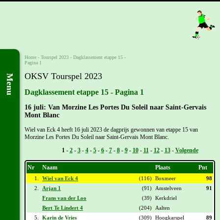
Home
-
Tourspel 2023
-
Dagklassement etappe 15 -
Pagina 1
OKSV Tourspel 2023
Menu
Dagklassement etappe 15 - Pagina 1
16 juli: Van Morzine Les Portes Du Soleil naar Saint-Gervais
Mont Blanc
Wiel van Eck 4 heeft 16 juli 2023 de dagprijs gewonnen van etappe 15 van
Morzine Les Portes Du Soleil naar Saint-Gervais Mont Blanc.
Vorige -
1
-
2
-
3
-
4
-
5
-
6
-
7
-
8
-
9
-
10
-
11
-
12
-
13
-
Volgende
Nr
Naam
Plaats
Pnt
1.
Wiel van Eck 4
(116)
Boxmeer
98
2.
Arjan 1
(91)
Amstelveen
91
Frans van der Loo
(39)
Kerkdriel
Bert Te Lindert 4
(204)
Aalten
5.
Karin de Vries
(309)
Hoogkarspel
89