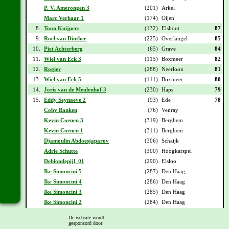
P. V. Amerongen 3
(201)
Arkel
Marc Verhaar 1
(174)
Oijen
8.
Toon Kuijpers
(132)
Elshout
87
9.
Roel van Dinther
(225)
Overlangel
85
10.
Piet Achterberg
(65)
Grave
84
11.
Wiel van Eck 3
(115)
Boxmeer
82
12.
Rogier
(288)
Neerloon
81
13.
Wiel van Eck 5
(111)
Boxmeer
80
14.
Joris van de Meulenhof 3
(230)
Haps
79
15.
Eddy Seynaeve 2
(93)
Ede
78
Coby Banken
(76)
Venray
Kevin Coenen 3
(319)
Berghem
Kevin Coenen 1
(311)
Berghem
Djamoulin Abdoesjaparov
(306)
Schaijk
Adrie Schutte
(300)
Hoogkarspel
Deblondepijl_01
(290)
Elsloo
Ike Simoncini 5
(287)
Den Haag
Ike Simoncini 4
(286)
Den Haag
Ike Simoncini 3
(285)
Den Haag
Ike Simoncini 2
(284)
Den Haag
De website wordt
Vorige -
1
-
2
-
3
-
4
-
5
-
6
-
7
-
8
-
9
-
10
-
11
-
12
-
13
-
Volgende
gesponsord door: