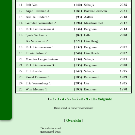
11.
Ralf Vos
(140)
Schaijk
2025
12.
Arjan Luisman 3
(181)
Boven-Leeuwen
2021
13.
Bert Te Lindert 3
(93)
Aalten
2018
14.
Gert-Jan Vermeulen 2
(196)
Maasbommel
2017
15.
Rick Timmermans 4
(136)
Berghem
2013
16.
Sjaak Verhaar 2
(87)
Lith
2008
Ike Simoncini 2
(221)
Den Haag
18.
Rick Timmermans 1
(132)
Berghem
2007
19.
Edwin Pelzer 2
(246)
Den Bosch
2002
20.
Maarten Langenhuizen
(134)
Schaijk
2001
21.
Rick Timmermans 3
(135)
Berghem
2000
22.
El Imbatido
(142)
Schaijk
1995
23.
Pascal Driessen 3
(185)
Purmerend
1989
24.
Eric Vossenberg 1
(205)
Oss
1985
25.
Wim Melssen 1
(163)
Boxmeer
1978
Vorige -
1
-
2
-
3
-
4
-
5
-
6
-
7
-
8
-
9
-
10
-
Volgende
Deze stand is onder voorbehoud!
[
Overzicht
]
De website wordt
gesponsord door: