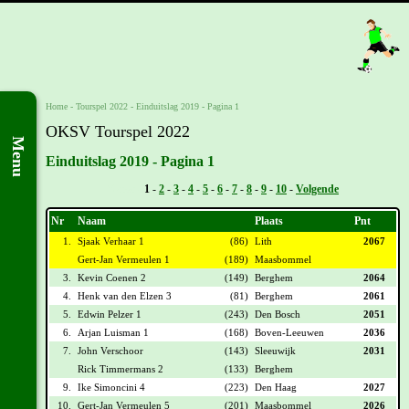
Home
-
Tourspel 2022
-
Einduitslag 2019 - Pagina 1
OKSV Tourspel 2022
Menu
Einduitslag 2019 - Pagina 1
Vorige -
1
-
2
-
3
-
4
-
5
-
6
-
7
-
8
-
9
-
10
-
Volgende
Nr
Naam
Plaats
Pnt
1.
Sjaak Verhaar 1
(86)
Lith
2067
Gert-Jan Vermeulen 1
(189)
Maasbommel
3.
Kevin Coenen 2
(149)
Berghem
2064
4.
Henk van den Elzen 3
(81)
Berghem
2061
5.
Edwin Pelzer 1
(243)
Den Bosch
2051
6.
Arjan Luisman 1
(168)
Boven-Leeuwen
2036
7.
John Verschoor
(143)
Sleeuwijk
2031
Rick Timmermans 2
(133)
Berghem
9.
Ike Simoncini 4
(223)
Den Haag
2027
10.
Gert-Jan Vermeulen 5
(201)
Maasbommel
2026