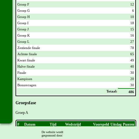
Groep F
12
Groep G
6
Groep H
10
Groep I
18
Groep J
15
Groep K
16
Groep L
27
Zestiende finale
78
Achtste finale
65
Kwart finale
49
Halve finale
40
Finale
30
Kampioen
20
Bonusvragen
30
Totaal:
486
Groepsfase
Groep A
#
Datum
Tijd
Wedstrijd
Voorspeld
Uitslag
Punten
1.
Do
11 juni 2026
21:00 uur
Mexico
-
Zuid-
1
-
0
2
-
0
3
De website wordt
Afrika
gesponsord door: