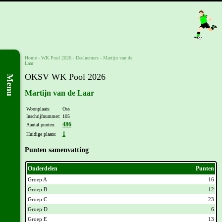
Home
-
WK Pool 2026
-
Deelnemers
-
Martijn van de
Laar
OKSV WK Pool 2026
Menu
Martijn van de Laar
Woonplaats:
Oss
Inschrijfnummer:
105
486
Aantal punten:
1
Huidige plaats:
Punten samenvatting
Onderdelen
Punten
Groep A
16
Groep B
12
Groep C
23
Groep D
6
Groep E
13