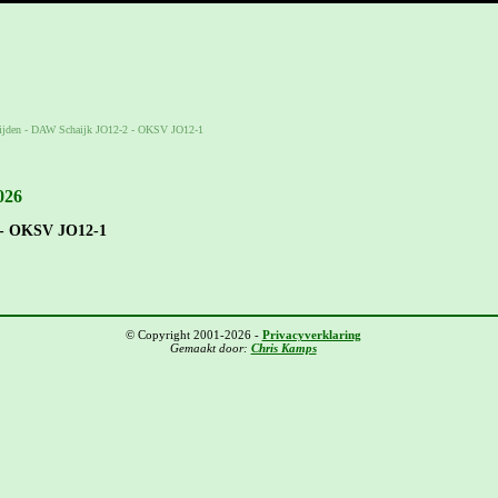
ijden
-
DAW Schaijk JO12-2 - OKSV JO12-1
026
 - OKSV JO12-1
© Copyright 2001-2026 -
Privacyverklaring
Gemaakt door:
Chris Kamps