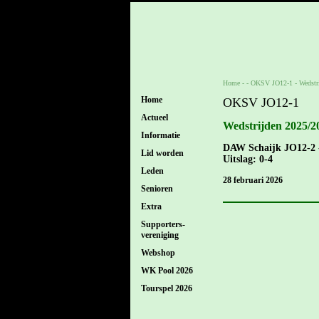
Home
- -
OKSV JO12-1
-
Wedstr
Home
OKSV JO12-1
Actueel
Wedstrijden 2025/2
Informatie
DAW Schaijk JO12-2
Lid worden
Uitslag: 0-4
Leden
28 februari 2026
Senioren
Extra
Supporters-
vereniging
Webshop
WK Pool 2026
Tourspel 2026