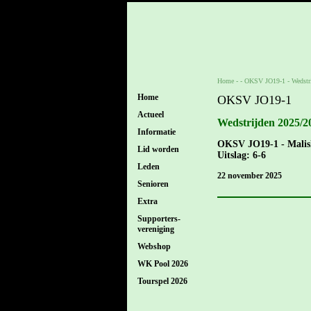
Home
- -
OKSV JO19-1
-
Wedstr
Home
OKSV JO19-1
Actueel
Wedstrijden 2025/2
Informatie
OKSV JO19-1 - Mali
Lid worden
Uitslag: 6-6
Leden
22 november 2025
Senioren
Extra
Supporters-
vereniging
Webshop
WK Pool 2026
Tourspel 2026