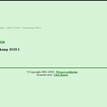
ijden
-
OKSV JO19-1 - Maliskamp JO19-1
026
skamp JO19-1
© Copyright 2001-2026 -
Privacyverklaring
Gemaakt door:
Chris Kamps