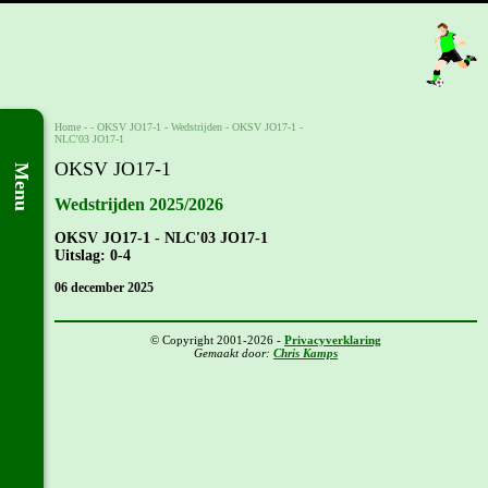
Home
- -
OKSV JO17-1
-
Wedstrijden
-
OKSV JO17-1 -
NLC'03 JO17-1
OKSV JO17-1
Menu
Wedstrijden 2025/2026
OKSV JO17-1 - NLC'03 JO17-1
Uitslag: 0-4
06 december 2025
© Copyright 2001-2026 -
Privacyverklaring
Gemaakt door:
Chris Kamps