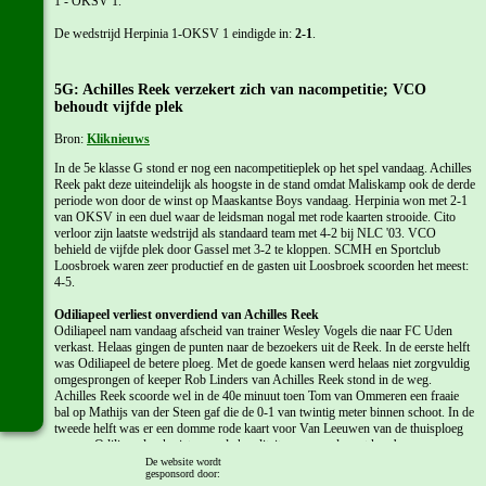
1 - OKSV 1.
De wedstrijd Herpinia 1-OKSV 1 eindigde in:
2-1
.
5G: Achilles Reek verzekert zich van nacompetitie; VCO
behoudt vijfde plek
Bron:
Kliknieuws
In de 5e klasse G stond er nog een nacompetitieplek op het spel vandaag. Achilles
Reek pakt deze uiteindelijk als hoogste in de stand omdat Maliskamp ook de derde
periode won door de winst op Maaskantse Boys vandaag. Herpinia won met 2-1
van OKSV in een duel waar de leidsman nogal met rode kaarten strooide. Cito
verloor zijn laatste wedstrijd als standaard team met 4-2 bij NLC '03. VCO
behield de vijfde plek door Gassel met 3-2 te kloppen. SCMH en Sportclub
Loosbroek waren zeer productief en de gasten uit Loosbroek scoorden het meest:
4-5.
Odiliapeel verliest onverdiend van Achilles Reek
Odiliapeel nam vandaag afscheid van trainer Wesley Vogels die naar FC Uden
verkast. Helaas gingen de punten naar de bezoekers uit de Reek. In de eerste helft
was Odiliapeel de betere ploeg. Met de goede kansen werd helaas niet zorgvuldig
omgesprongen of keeper Rob Linders van Achilles Reek stond in de weg.
Achilles Reek scoorde wel in de 40e minuut toen Tom van Ommeren een fraaie
bal op Mathijs van der Steen gaf die de 0-1 van twintig meter binnen schoot. In de
tweede helft was er een domme rode kaart voor Van Leeuwen van de thuisploeg
waarna Odiliapeel ook niet meer de kwaliteit van voor de rust kon brengen.
Achilles Reek speelde het duel volwassen uit en is hiermee verzekerd van een
De website wordt
gesponsord door:
promotiewedstrijd tegen MSH Maasduinen op 7 juni.