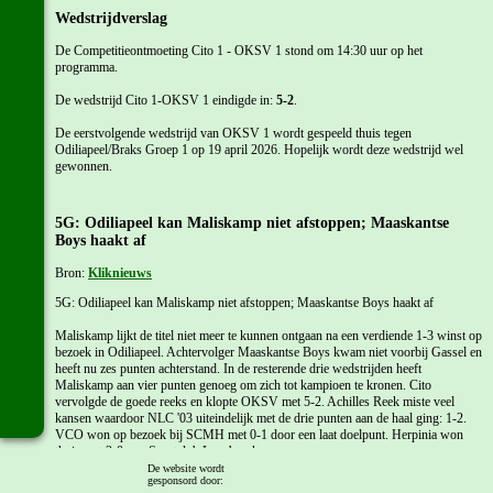
Wedstrijdverslag
De Competitieontmoeting Cito 1 - OKSV 1 stond om 14:30 uur op het
programma.
De wedstrijd Cito 1-OKSV 1 eindigde in:
5-2
.
De eerstvolgende wedstrijd van OKSV 1 wordt gespeeld thuis tegen
Odiliapeel/Braks Groep 1 op 19 april 2026. Hopelijk wordt deze wedstrijd wel
gewonnen.
5G: Odiliapeel kan Maliskamp niet afstoppen; Maaskantse
Boys haakt af
Bron:
Kliknieuws
5G: Odiliapeel kan Maliskamp niet afstoppen; Maaskantse Boys haakt af
Maliskamp lijkt de titel niet meer te kunnen ontgaan na een verdiende 1-3 winst op
bezoek in Odiliapeel. Achtervolger Maaskantse Boys kwam niet voorbij Gassel en
heeft nu zes punten achterstand. In de resterende drie wedstrijden heeft
Maliskamp aan vier punten genoeg om zich tot kampioen te kronen. Cito
vervolgde de goede reeks en klopte OKSV met 5-2. Achilles Reek miste veel
kansen waardoor NLC '03 uiteindelijk met de drie punten aan de haal ging: 1-2.
VCO won op bezoek bij SCMH met 0-1 door een laat doelpunt. Herpinia won
thuis met 2-0 van Sportclub Loosbroek.
De website wordt
gesponsord door:
Odiliapeel kan Maliskamp niet bijbenen